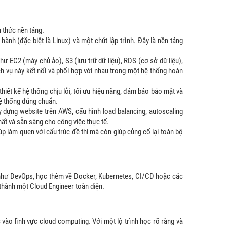
n thức nền tảng.
ành (đặc biệt là Linux) và một chút lập trình. Đây là nền tảng
ư EC2 (máy chủ ảo), S3 (lưu trữ dữ liệu), RDS (cơ sở dữ liệu),
h vụ này kết nối và phối hợp với nhau trong một hệ thống hoàn
ết kế hệ thống chịu lỗi, tối ưu hiệu năng, đảm bảo bảo mật và
hệ thống đúng chuẩn.
 dựng website trên AWS, cấu hình load balancing, autoscaling
hất và sẵn sàng cho công việc thực tế.
úp làm quen với cấu trúc đề thi mà còn giúp củng cố lại toàn bộ
 như DevOps, học thêm về Docker, Kubernetes, CI/CD hoặc các
thành một Cloud Engineer toàn diện.
ào lĩnh vực cloud computing. Với một lộ trình học rõ ràng và