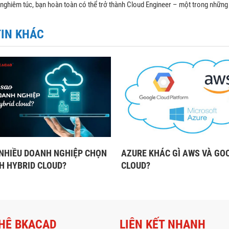
 nghiêm túc, bạn hoàn toàn có thể trở thành Cloud Engineer – một trong những 
TIN KHÁC
 NHIỀU DOANH NGHIỆP CHỌN
AZURE KHÁC GÌ AWS VÀ GO
H HYBRID CLOUD?
CLOUD?
HỆ BKACAD
LIÊN KẾT NHANH