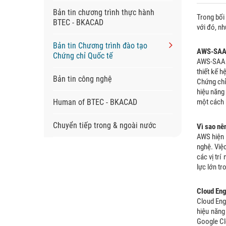
Bản tin chương trình thực hành
Trong bối
BTEC - BKACAD
với đó, n
Bản tin Chương trình đào tạo
AWS-SAA 
Chứng chỉ Quốc tế
AWS-SAA (
thiết kế 
Bản tin công nghệ
Chứng chỉ
hiệu năng
Human of BTEC - BKACAD
một cách b
Chuyển tiếp trong & ngoài nước
Vì sao n
AWS hiện 
nghệ. Việ
các vị tr
lực lớn tr
Cloud Eng
Cloud Engi
hiệu năng
Google Cl