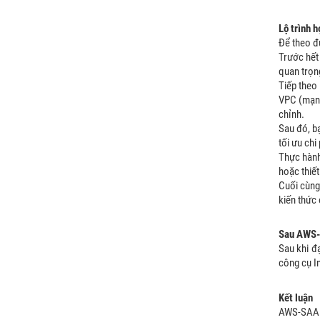
Lộ trình 
Để theo đu
Trước hết
quan trọn
Tiếp theo
VPC (mạng
chỉnh.
Sau đó, b
tối ưu chi
Thực hành
hoặc thiết
Cuối cùng 
kiến thức
Sau AWS-
Sau khi đ
công cụ I
Kết luận
AWS-SAA k