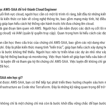
học AWS-SAA để trở thành Cloud Engineer
ổi lĩnh vực cloud, người học cần có một lộ trình rõ ràng, bắt đầu từ những kiế
 là kiến thức cơ bản về công nghệ thông tin, bao gồm mạng máy tính, hệ điều h
g giúp bạn hiểu cách hệ thống vận hành trước khi đưa chúng lên cloud.
 là giai đoạn làm quen với AWS. Người học cần nắm được các dịch vụ cốt lõi nh
 cloud) và IAM (quản lý quyền truy cập). Quan trọng hơn là hiểu cách các dịc
ạn cần học theo cấu trúc của chứng chỉ AWS-SAA, bao gồm các nội dung như thi
 phí. Đây là phần kiến thức mang tính “kiến trúc”, giúp bạn hiểu cách xây dựng 
 là bước không thể thiếu. Người học nên tự triển khai các dự án nhỏ như xây
 lập hệ thống backup và monitoring. Việc thực hành sẽ giúp bạn hiểu sâu bản c
là luyện đề và tham gia kỳ thi chứng chỉ AWS-SAA. Việc luyện đề không chỉ gi
 đã học.
SAA nên học gì?
ạt được AWS-SAA, bạn có thể tiếp tục phát triển theo hướng chuyên sâu hơn
nfrastructure as Code như Terraform. Đây là những kỹ năng quan trọng để trở 
hông chỉ là một chứng chỉ mà còn là bước khởi đầu vững chắc để bạn bước v