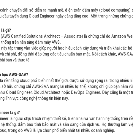
 cảnh chuyển đổi số diễn ra mạnh mẽ, điện toán đám mây (cloud computing) đa
hu cầu tuyển dụng Cloud Engineer ngày càng tăng cao. Một trong những chứng 
là gì?
AWS Certified Solutions Architect – Associate) là chứng chỉ do Amazon Web
hệ thống trên nền tảng đám mây AWS.
 này tập trung vào việc giúp người học hiểu cách xây dựng và triển khai các h
 và chi phí, đồng thời đáp ứng các tiêu chuẩn bảo mật. Nói cách khác, AWS-SA
ài bản và thực tế.
ên học AWS-SAA?
là nền tảng cloud phổ biến nhất thế giới, được sử dụng rộng rãi trong nhiều l
c sở hữu chứng chỉ AWS-SAA mang lại nhiều lợi thế, không chỉ giúp bạn nắm vữ
í như Cloud Engineer, Cloud Architect hoặc DevOps Engineer. Đây cũng là mộ
ong lĩnh vực công nghệ thông tin hiện nay.
ineer là gì?
neer là người chịu trách nhiệm thiết kế, triển khai và vận hành hệ thống trên 
 hệ thống, đảm bảo tính bảo mật và sẵn sàng của dịch vụ. Họ thường làm vi
oud, trong đó AWS là lựa chọn phổ biến nhất tại nhiều doanh nghiệp.