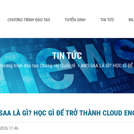
CHƯƠNG TRÌNH ĐÀO TẠO
TUYỂN SINH
TIN TỨC
BK
TIN TỨC
hương trình đào tạo Chứng chỉ Quốc tế
AWS-SAA LÀ GÌ? HỌC GÌ Đ
AA LÀ GÌ? HỌC GÌ ĐỂ TRỞ THÀNH CLOUD EN
2026 11:46