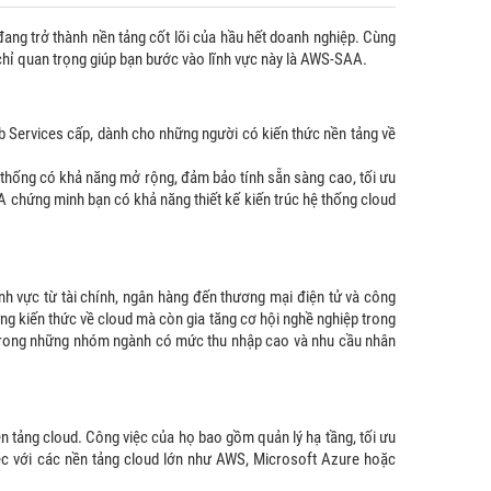
ng trở thành nền tảng cốt lõi của hầu hết doanh nghiệp. Cùng
chỉ quan trọng giúp bạn bước vào lĩnh vực này là AWS-SAA.
 Services cấp, dành cho những người có kiến thức nền tảng về
ệ thống có khả năng mở rộng, đảm bảo tính sẵn sàng cao, tối ưu
A chứng minh bạn có khả năng thiết kế kiến trúc hệ thống cloud
ĩnh vực từ tài chính, ngân hàng đến thương mại điện tử và công
ng kiến thức về cloud mà còn gia tăng cơ hội nghề nghiệp trong
t trong những nhóm ngành có mức thu nhập cao và nhu cầu nhân
nền tảng cloud. Công việc của họ bao gồm quản lý hạ tầng, tối ưu
ệc với các nền tảng cloud lớn như AWS, Microsoft Azure hoặc