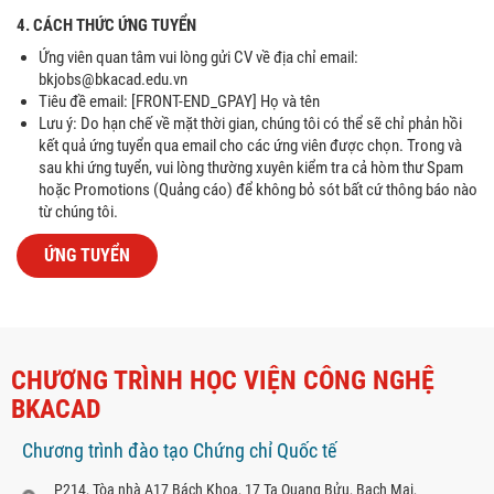
4. CÁCH THỨC ỨNG TUYỂN
Ứng viên quan tâm vui lòng gửi CV về địa chỉ email:
bkjobs@bkacad.edu.vn
Tiêu đề email: [FRONT-END_GPAY] Họ và tên
Lưu ý: Do hạn chế về mặt thời gian, chúng tôi có thể sẽ chỉ phản hồi
kết quả ứng tuyển qua email cho các ứng viên được chọn. Trong và
sau khi ứng tuyển, vui lòng thường xuyên kiểm tra cả hòm thư Spam
hoặc Promotions (Quảng cáo) để không bỏ sót bất cứ thông báo nào
từ chúng tôi.
ỨNG TUYỂN
CHƯƠNG TRÌNH HỌC VIỆN CÔNG NGHỆ
BKACAD
Chương trình đào tạo Chứng chỉ Quốc tế
P214, Tòa nhà A17 Bách Khoa, 17 Tạ Quang Bửu, Bạch Mai,