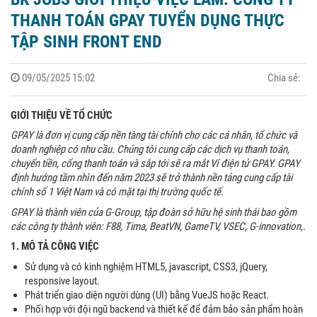
THANH TOÁN GPAY TUYỂN DỤNG THỰC
TẬP SINH FRONT END
09/05/2025 15:02
Chia sẻ:
GIỚI THIỆU VỀ TỔ CHỨC
GPAY là đơn vị cung cấp nền tàng tài chính cho các cá nhân, tổ chức và
doanh nghiệp có nhu cầu. Chúng tôi cung cấp các dịch vụ thanh toán,
chuyển tiền, cổng thanh toán và sắp tới sẽ ra mắt Ví điện tử GPAY. GPAY
định hướng tầm nhìn đến năm 2023 sẽ trở thành nền tảng cung cấp tài
chính số 1 Việt Nam và có mặt tại thị trường quốc tế.
GPAY là thành viên của G-Group, tập đoàn sở hữu hệ sinh thái bao gồm
các công ty thành viên: F88, Tima, BeatVN, GameTV, VSEC, G-innovation,.
1. MÔ TẢ CÔNG VIỆC
Sử dụng và có kinh nghiệm HTML5, javascript, CSS3, jQuery,
responsive layout.
Phát triển giao diện người dùng (UI) bằng VueJS hoặc React.
Phối hợp với đội ngũ backend và thiết kế để đảm bảo sản phẩm hoàn