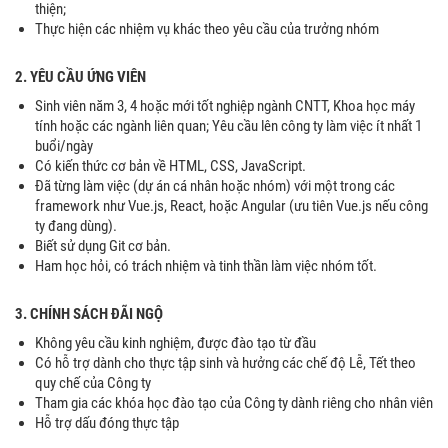
thiện;
Thực hiện các nhiệm vụ khác theo yêu cầu của trưởng nhóm
2. YÊU CẦU ỨNG VIÊN
Sinh viên năm 3, 4 hoặc mới tốt nghiệp ngành CNTT, Khoa học máy
tính hoặc các ngành liên quan; Yêu cầu lên công ty làm việc ít nhất 1
buổi/ngày
Có kiến thức cơ bản về HTML, CSS, JavaScript.
Đã từng làm việc (dự án cá nhân hoặc nhóm) với một trong các
framework như Vue.js, React, hoặc Angular (ưu tiên Vue.js nếu công
ty đang dùng).
Biết sử dụng Git cơ bản.
Ham học hỏi, có trách nhiệm và tinh thần làm việc nhóm tốt.
3. CHÍNH SÁCH ĐÃI NGỘ
Không yêu cầu kinh nghiệm, được đào tạo từ đầu
Có hỗ trợ dành cho thực tập sinh và hưởng các chế độ Lễ, Tết theo
quy chế của Công ty
Tham gia các khóa học đào tạo của Công ty dành riêng cho nhân viên
Hỗ trợ dấu đóng thực tập