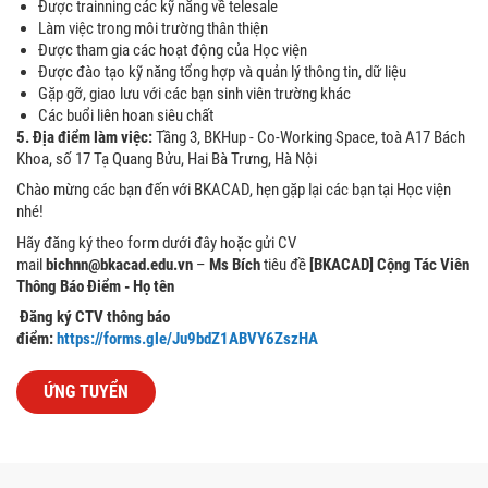
Được trainning các kỹ năng về telesale
Làm việc trong môi trường thân thiện
Được tham gia các hoạt động của Học viện
Được đào tạo kỹ năng tổng hợp và quản lý thông tin, dữ liệu
Gặp gỡ, giao lưu với các bạn sinh viên trường khác
Các buổi liên hoan siêu chất
5. Địa điểm làm việc:
Tầng 3, BKHup - Co-Working Space, toà A17 Bách
Khoa, số 17 Tạ Quang Bửu, Hai Bà Trưng, Hà Nội
Chào mừng các bạn đến với BKACAD, hẹn gặp lại các bạn tại Học viện
nhé!
Hãy đăng ký theo form dưới đây hoặc gửi CV
mail
bichnn
@bk
acad.edu.vn
–
Ms Bích
tiêu đề
[BKACAD] Cộng Tác Viên
Thông Báo Điểm - Họ tên
Đăng ký CTV thông báo
điểm:
https://forms.gle/Ju9bdZ1ABVY6ZszHA
ỨNG TUYỂN