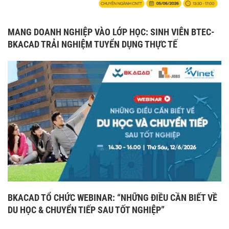
MANG DOANH NGHIỆP VÀO LỚP HỌC: SINH VIÊN BTEC-
BKACAD TRẢI NGHIỆM TUYỂN DỤNG THỰC TẾ
BKACAD TỔ CHỨC WEBINAR: “NHỮNG ĐIỀU CẦN BIẾT VỀ
DU HỌC & CHUYỂN TIẾP SAU TỐT NGHIỆP”