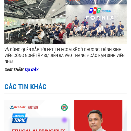
VÀ ĐỪNG QUÊN SẮP TỚI FPT TELECOM SẼ CÓ CHƯƠNG TRÌNH SINH
VIÊN CÔNG NGHỆ TẬP SỰ DIỄN RA VÀO THÁNG 9 CÁC BẠN SINH VIÊN
NHÉ!
XEM THÊM
TẠI ĐÂY
CÁC TIN KHÁC