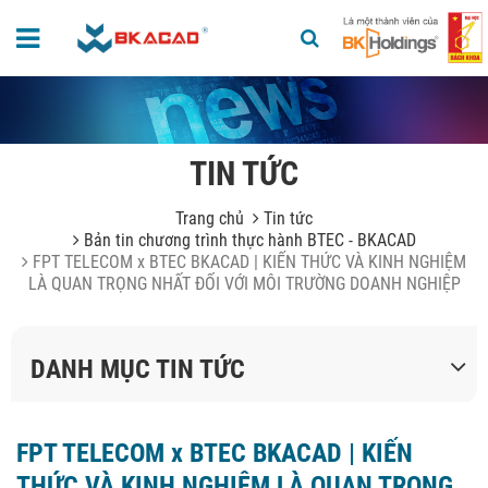
TIN TỨC
Trang chủ
Tin tức
Bản tin chương trình thực hành BTEC - BKACAD
FPT TELECOM x BTEC BKACAD | KIẾN THỨC VÀ KINH NGHIỆM
LÀ QUAN TRỌNG NHẤT ĐỐI VỚI MÔI TRƯỜNG DOANH NGHIỆP
DANH MỤC TIN TỨC
FPT TELECOM x BTEC BKACAD | KIẾN
THỨC VÀ KINH NGHIỆM LÀ QUAN TRỌNG