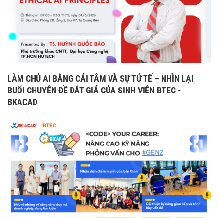
LÀM CHỦ AI BẰNG CÁI TÂM VÀ SỰ TỬ TẾ – NHÌN LẠI
BUỔI CHUYÊN ĐỀ ĐẮT GIÁ CỦA SINH VIÊN BTEC -
BKACAD