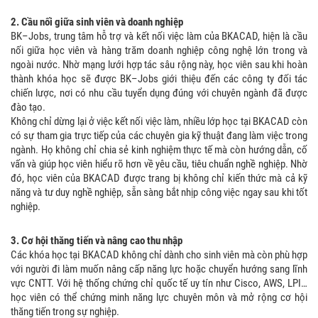
2. Cầu nối giữa sinh viên và doanh nghiệp
BK–Jobs, trung tâm hỗ trợ và kết nối việc làm của BKACAD, hiện là cầu
nối giữa học viên và hàng trăm doanh nghiệp công nghệ lớn trong và
ngoài nước. Nhờ mạng lưới hợp tác sâu rộng này, học viên sau khi hoàn
thành khóa học sẽ được BK–Jobs giới thiệu đến các công ty đối tác
chiến lược, nơi có nhu cầu tuyển dụng đúng với chuyên ngành đã được
đào tạo.
Không chỉ dừng lại ở việc kết nối việc làm, nhiều lớp học tại BKACAD còn
có sự tham gia trực tiếp của các chuyên gia kỹ thuật đang làm việc trong
ngành. Họ không chỉ chia sẻ kinh nghiệm thực tế mà còn hướng dẫn, cố
vấn và giúp học viên hiểu rõ hơn về yêu cầu, tiêu chuẩn nghề nghiệp. Nhờ
đó, học viên của BKACAD được trang bị không chỉ kiến thức mà cả kỹ
năng và tư duy nghề nghiệp, sẵn sàng bắt nhịp công việc ngay sau khi tốt
nghiệp.
3. Cơ hội thăng tiến và nâng cao thu nhập
Các khóa học tại BKACAD không chỉ dành cho sinh viên mà còn phù hợp
với người đi làm muốn nâng cấp năng lực hoặc chuyển hướng sang lĩnh
vực CNTT. Với hệ thống chứng chỉ quốc tế uy tín như Cisco, AWS, LPI…
học viên có thể chứng minh năng lực chuyên môn và mở rộng cơ hội
thăng tiến trong sự nghiệp.