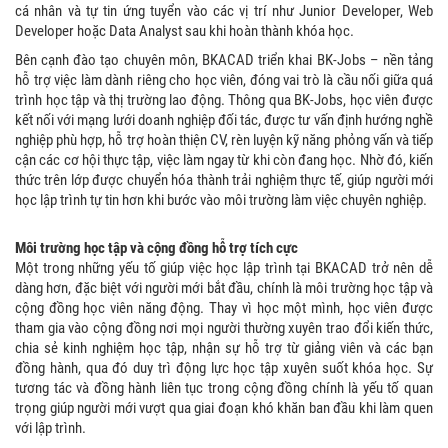
cá nhân và tự tin ứng tuyển vào các vị trí như Junior Developer, Web
Developer hoặc Data Analyst sau khi hoàn thành khóa học.
Bên cạnh đào tạo chuyên môn, BKACAD triển khai BK-Jobs – nền tảng
hỗ trợ việc làm dành riêng cho học viên, đóng vai trò là cầu nối giữa quá
trình học tập và thị trường lao động. Thông qua BK-Jobs, học viên được
kết nối với mạng lưới doanh nghiệp đối tác, được tư vấn định hướng nghề
nghiệp phù hợp, hỗ trợ hoàn thiện CV, rèn luyện kỹ năng phỏng vấn và tiếp
cận các cơ hội thực tập, việc làm ngay từ khi còn đang học. Nhờ đó, kiến
thức trên lớp được chuyển hóa thành trải nghiệm thực tế, giúp người mới
học lập trình tự tin hơn khi bước vào môi trường làm việc chuyên nghiệp.
Môi trường học tập và cộng đồng hỗ trợ tích cực
Một trong những yếu tố giúp việc học lập trình tại BKACAD trở nên dễ
dàng hơn, đặc biệt với người mới bắt đầu, chính là môi trường học tập và
cộng đồng học viên năng động. Thay vì học một mình, học viên được
tham gia vào cộng đồng nơi mọi người thường xuyên trao đổi kiến thức,
chia sẻ kinh nghiệm học tập, nhận sự hỗ trợ từ giảng viên và các bạn
đồng hành, qua đó duy trì động lực học tập xuyên suốt khóa học. Sự
tương tác và đồng hành liên tục trong cộng đồng chính là yếu tố quan
trọng giúp người mới vượt qua giai đoạn khó khăn ban đầu khi làm quen
với lập trình.