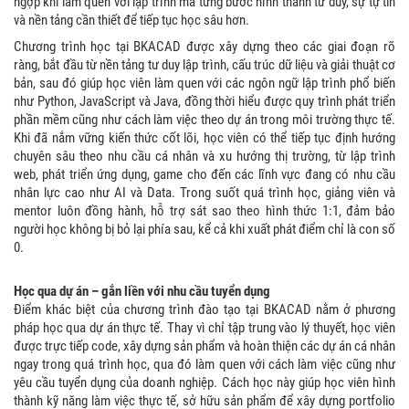
ngợp khi làm quen với lập trình mà từng bước hình thành tư duy, sự tự tin
và nền tảng cần thiết để tiếp tục học sâu hơn.
Chương trình học tại BKACAD được xây dựng theo các giai đoạn rõ
ràng, bắt đầu từ nền tảng tư duy lập trình, cấu trúc dữ liệu và giải thuật cơ
bản, sau đó giúp học viên làm quen với các ngôn ngữ lập trình phổ biến
như Python, JavaScript và Java, đồng thời hiểu được quy trình phát triển
phần mềm cũng như cách làm việc theo dự án trong môi trường thực tế.
Khi đã nắm vững kiến thức cốt lõi, học viên có thể tiếp tục định hướng
chuyên sâu theo nhu cầu cá nhân và xu hướng thị trường, từ lập trình
web, phát triển ứng dụng, game cho đến các lĩnh vực đang có nhu cầu
nhân lực cao như AI và Data. Trong suốt quá trình học, giảng viên và
mentor luôn đồng hành, hỗ trợ sát sao theo hình thức 1:1, đảm bảo
người học không bị bỏ lại phía sau, kể cả khi xuất phát điểm chỉ là con số
0.
Học qua dự án – gắn liền với nhu cầu tuyển dụng
Điểm khác biệt của chương trình đào tạo tại BKACAD nằm ở phương
pháp học qua dự án thực tế. Thay vì chỉ tập trung vào lý thuyết, học viên
được trực tiếp code, xây dựng sản phẩm và hoàn thiện các dự án cá nhân
ngay trong quá trình học, qua đó làm quen với cách làm việc cũng như
yêu cầu tuyển dụng của doanh nghiệp. Cách học này giúp học viên hình
thành kỹ năng làm việc thực tế, sở hữu sản phẩm để xây dựng portfolio