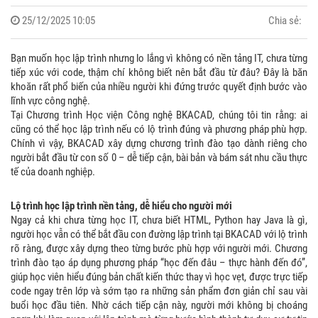
25/12/2025 10:05
Chia sẻ:
Bạn muốn học lập trình nhưng lo lắng vì không có nền tảng IT, chưa từng
tiếp xúc với code, thậm chí không biết nên bắt đầu từ đâu? Đây là băn
khoăn rất phổ biến của nhiều người khi đứng trước quyết định bước vào
lĩnh vực công nghệ.
Tại Chương trình Học viện Công nghệ BKACAD, chúng tôi tin rằng: ai
cũng có thể học lập trình nếu có lộ trình đúng và phương pháp phù hợp.
Chính vì vậy, BKACAD xây dựng chương trình đào tạo dành riêng cho
người bắt đầu từ con số 0 – dễ tiếp cận, bài bản và bám sát nhu cầu thực
tế của doanh nghiệp.
Lộ trình học lập trình nền tảng, dễ hiểu cho người mới
Ngay cả khi chưa từng học IT, chưa biết HTML, Python hay Java là gì,
người học vẫn có thể bắt đầu con đường lập trình tại BKACAD với lộ trình
rõ ràng, được xây dựng theo từng bước phù hợp với người mới. Chương
trình đào tạo áp dụng phương pháp “học đến đâu – thực hành đến đó”,
giúp học viên hiểu đúng bản chất kiến thức thay vì học vẹt, được trực tiếp
code ngay trên lớp và sớm tạo ra những sản phẩm đơn giản chỉ sau vài
buổi học đầu tiên. Nhờ cách tiếp cận này, người mới không bị choáng