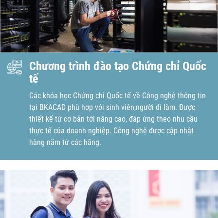
Chương trình đào tạo Chứng chỉ Quốc
tế
Các khóa học Chứng chỉ Quốc tế về Công nghệ thông tin
tại BKACAD phù hơp với sinh viên,người đi làm. Được
thiết kế từ cơ bản tới nâng cao, đáp ứng theo nhu cầu
thực tế của doanh nghiệp. Công nghệ được cập nhật
hàng năm từ các hãng.