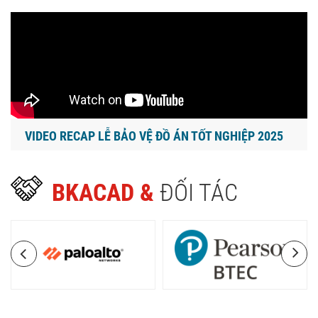
VIDEO RECAP LỄ BẢO VỆ ĐỒ ÁN TỐT NGHIỆP 2025
BKACAD &
ĐỐI TÁC