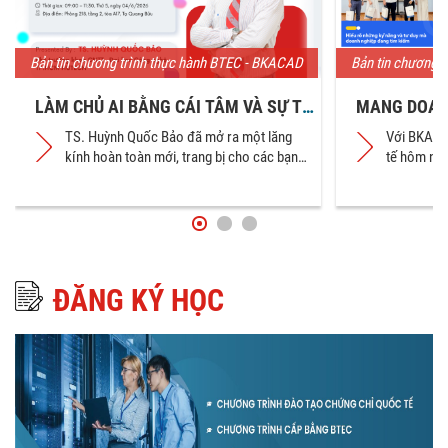
Bản tin chương trình thực hành BTEC - BKACAD
Bản tin chương 
LÀM CHỦ AI BẰNG CÁI TÂM VÀ SỰ TỬ
MANG DOANH
TẾ – NHÌN LẠI BUỔI CHUYÊN ĐỀ ĐẮT
SINH VIÊN 
TS. Huỳnh Quốc Bảo đã mở ra một lăng
Với BKACAD
GIÁ CỦA SINH VIÊN BTEC - BKACAD
NGHIỆM TUY
kính hoàn toàn mới, trang bị cho các bạn
tế hôm nay
sinh viên BTEC-BKACAD khối lượng thông
tự tin chi
tin giá trị cùng những góc nhìn sâu sắc về
ngày mai.
công nghệ tương lai.
ĐĂNG KÝ HỌC