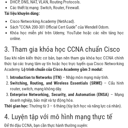
DHCP, DNS, NAT, VLAN, Routing Protocols.
Các thiết bị mạng: Switch, Router, Firewall.
Tài liệu khuyên dùng:
Cisco Networking Academy (NetAcad).
Sách “CCNA 200-301 Official Cert Guide” của Wendell Odom.
Khóa học miễn phí trên Udemy, YouTube hoặc các nền tảng học
online.
3. Tham gia khóa học CCNA chuẩn Cisco
Sau khi nắm kiến thức cơ bản, bạn nên tham gia khóa học CCNA chính
thức tại các trung tâm uy tín hoặc học trực tuyến qua Cisco Networking
Academy.
Lộ trình chuẩn của Cisco Academy gồm 3 modul:
Introduction to Networks (ITN)
– Nhập môn mạng máy tính.
Switching, Routing, and Wireless Essentials (SRWE)
– Cấu hình
router, switch, mạng không dây.
Enterprise Networking, Security, and Automation (ENSA)
– Mạng
doanh nghiệp, bảo mật và tự động hóa.
Thời gian học:
Thường từ 3 – 6 tháng (tùy lịch học và năng lực cá nhân).
4. Luyện tập với mô hình mạng thực tế
Để thi đậu CCNA, bạn cần thực hành thường xuyên: