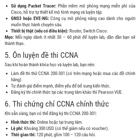
Sử dụng Packet Tracer:
Phần mềm mô phỏng mạng miễn phí của
Cisco, hỗ trợ tự thiết kế mô hình mạng và luyện tập.
GNS3 hoặc EVE-NG:
Công cụ mô phỏng nâng cao dành cho người
muốn thực hành chuyên sâu.
Thiết bị thật (nếu có điều kiện):
Router, Switch Cisco.
Mẹo:
Mỗi ngày dành ít nhất 30 – 60 phút để luyện lab, dần dần bạn sẽ
thành thạo.
5. Ôn luyện đề thi CCNA
Sau khi hoàn thành khóa học và luyện lab, bạn nên:
Làm đề thi thử CCNA 200-301 (có trên mạng hoặc mua các đề chính
hãng).
Tự đánh giá điểm mạnh, điểm yếu để bổ sung kiến thức.
Đăng ký thi chính thức tại các trung tâm khảo thí Pearson VUE.
6. Thi chứng chỉ CCNA chính thức
Khi sẵn sàng, bạn có thể đăng ký thi CCNA 200-301:
Hình thức thi:
Online hoặc tại trung tâm.
Lệ phí:
Khoảng 300 USD (có thể giảm nếu có voucher).
Thời gian thi:
120 phút, gồm 100 – 120 câu hỏi.