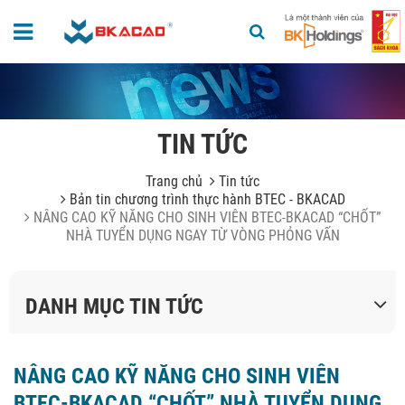
TIN TỨC
Trang chủ
Tin tức
Bản tin chương trình thực hành BTEC - BKACAD
NÂNG CAO KỸ NĂNG CHO SINH VIÊN BTEC-BKACAD “CHỐT”
NHÀ TUYỂN DỤNG NGAY TỪ VÒNG PHỎNG VẤN
DANH MỤC TIN TỨC
NÂNG CAO KỸ NĂNG CHO SINH VIÊN
BTEC-BKACAD “CHỐT” NHÀ TUYỂN DỤNG