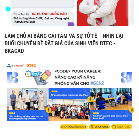
LÀM CHỦ AI BẰNG CÁI TÂM VÀ SỰ TỬ TẾ – NHÌN LẠI
BUỔI CHUYÊN ĐỀ ĐẮT GIÁ CỦA SINH VIÊN BTEC -
BKACAD