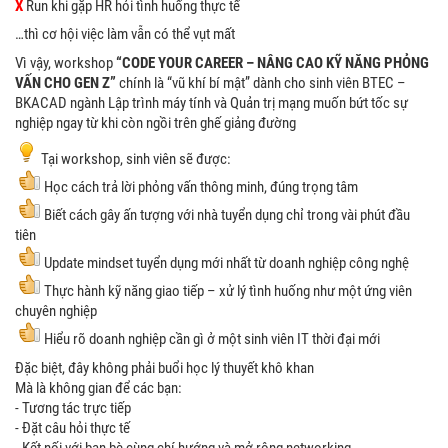
X
Run khi gặp HR hỏi tình huống thực tế
…thì cơ hội việc làm vẫn có thể vụt mất
Vì vậy, workshop
“CODE YOUR CAREER – NÂNG CAO KỸ NĂNG PHỎNG
VẤN CHO GEN Z”
chính là “vũ khí bí mật” dành cho sinh viên BTEC –
BKACAD ngành Lập trình máy tính và Quản trị mạng muốn bứt tốc sự
nghiệp ngay từ khi còn ngồi trên ghế giảng đường
Tại workshop, sinh viên sẽ được:
Học cách trả lời phỏng vấn thông minh, đúng trọng tâm
Biết cách gây ấn tượng với nhà tuyển dụng chỉ trong vài phút đầu
tiên
Update mindset tuyển dụng mới nhất từ doanh nghiệp công nghệ
Thực hành kỹ năng giao tiếp – xử lý tình huống như một ứng viên
chuyên nghiệp
Hiểu rõ doanh nghiệp cần gì ở một sinh viên IT thời đại mới
Đặc biệt, đây không phải buổi học lý thuyết khô khan
Mà là không gian để các bạn:
- Tương tác trực tiếp
- Đặt câu hỏi thực tế
- Kết nối với bạn bè cùng chí hướng và mở rộng networking