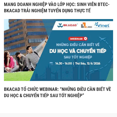
MANG DOANH NGHIỆP VÀO LỚP HỌC: SINH VIÊN BTEC-
BKACAD TRẢI NGHIỆM TUYỂN DỤNG THỰC TẾ
BKACAD TỔ CHỨC WEBINAR: “NHỮNG ĐIỀU CẦN BIẾT VỀ
DU HỌC & CHUYỂN TIẾP SAU TỐT NGHIỆP”