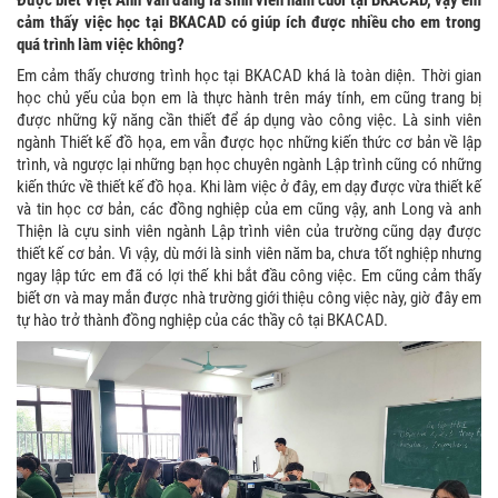
cảm thấy việc học tại BKACAD có giúp ích được nhiều cho em trong
quá trình làm việc không?
Em cảm thấy chương trình học tại BKACAD khá là toàn diện. Thời gian
học chủ yếu của bọn em là thực hành trên máy tính, em cũng trang bị
được những kỹ năng cần thiết để áp dụng vào công việc. Là sinh viên
ngành Thiết kế đồ họa, em vẫn được học những kiến thức cơ bản về lập
trình, và ngược lại những bạn học chuyên ngành Lập trình cũng có những
kiến thức về thiết kế đồ họa. Khi làm việc ở đây, em dạy được vừa thiết kế
và tin học cơ bản, các đồng nghiệp của em cũng vậy, anh Long và anh
Thiện là cựu sinh viên ngành Lập trình viên của trường cũng dạy được
thiết kế cơ bản. Vì vậy, dù mới là sinh viên năm ba, chưa tốt nghiệp nhưng
ngay lập tức em đã có lợi thế khi bắt đầu công việc. Em cũng cảm thấy
biết ơn và may mắn được nhà trường giới thiệu công việc này, giờ đây em
tự hào trở thành đồng nghiệp của các thầy cô tại BKACAD.