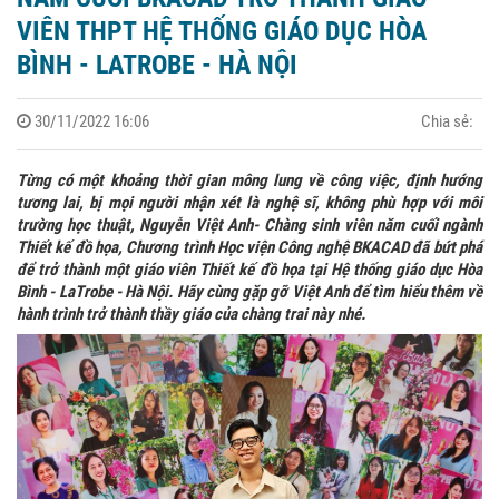
VIÊN THPT HỆ THỐNG GIÁO DỤC HÒA
BÌNH - LATROBE - HÀ NỘI
30/11/2022 16:06
Chia sẻ:
Từng có một khoảng thời gian mông lung về công việc, định hướng
tương lai, bị mọi người nhận xét là nghệ sĩ, không phù hợp với môi
trường học thuật, Nguyễn Việt Anh- Chàng sinh viên năm cuối ngành
Thiết kế đồ họa, Chương trình Học viện Công nghệ BKACAD đã bứt phá
để trở thành một giáo viên Thiết kế đồ họa tại Hệ thống giáo dục Hòa
Bình - LaTrobe - Hà Nội. Hãy cùng gặp gỡ Việt Anh để tìm hiểu thêm về
hành trình trở thành thầy giáo của chàng trai này nhé.