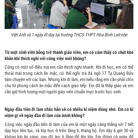
Việt Anh và 1 ngày đi dạy tại trường THCS-THPT Hòa Bình Latrobe
Từ một sinh viên bỗng trở thành giáo viên, em có cảm thấy có chút khó
khăn khi thích nghi với công việc mới không?
Cũng có một số điều mà em cần thích nghi nhanh. Khi đi học, em có thể
thoải mái trong cách ăn mặc, có thể ngồi trà đá ngõ 17 Tạ Quang Bửu
tám chuyện với các bạn. Nhưng khi đi làm, em hiểu rằng em cần phải chỉn
chu từ phong cách ăn mặc đến cách giao tiếp. Em đã là thầy giáo và em
cần giữ hình tượng một người giáo viên chuẩn mực trước học sinh.
Ngày đầu tiên đi làm chắc hẳn sẽ có nhiều kỉ niệm đáng nhớ. Em có kỉ
niệm gì về ngày đầu đi làm của mình không?
Công việc ngày đầu tiên đi làm của em là một ngày căng thẳng với 7 tiết
dạy học liên tục, và lớp học ở trên tầng 6, thang bộ. Em dậy 6 giờ 30 và
không kịp ăn sáng, sau đó leo 6 tầng để lên lớp. Em đứng cả ngày để