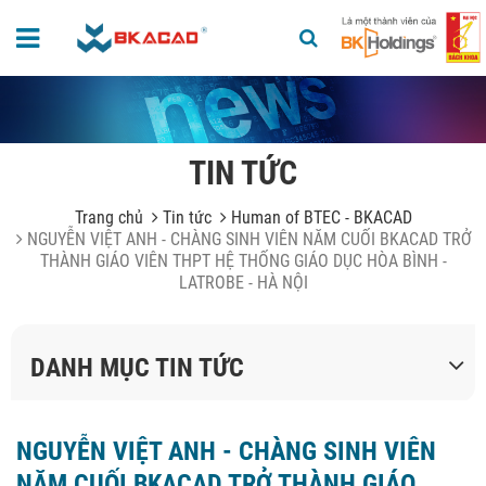
TIN TỨC
Trang chủ
Tin tức
Human of BTEC - BKACAD
NGUYỄN VIỆT ANH - CHÀNG SINH VIÊN NĂM CUỐI BKACAD TRỞ
THÀNH GIÁO VIÊN THPT HỆ THỐNG GIÁO DỤC HÒA BÌNH -
LATROBE - HÀ NỘI
DANH MỤC TIN TỨC
NGUYỄN VIỆT ANH - CHÀNG SINH VIÊN
NĂM CUỐI BKACAD TRỞ THÀNH GIÁO