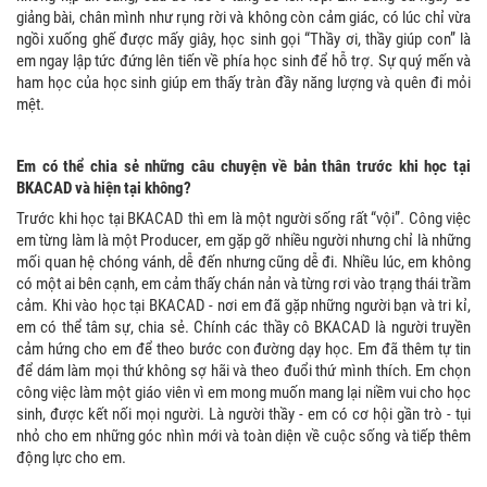
giảng bài, chân mình như rụng rời và không còn cảm giác, có lúc chỉ vừa
ngồi xuống ghế được mấy giây, học sinh gọi “Thầy ơi, thầy giúp con” là
em ngay lập tức đứng lên tiến về phía học sinh để hỗ trợ. Sự quý mến và
ham học của học sinh giúp em thấy tràn đầy năng lượng và quên đi mỏi
mệt.
Em có thể chia sẻ những câu chuyện về bản thân trước khi học tại
BKACAD và hiện tại không?
Trước khi học tại BKACAD thì em là một người sống rất “vội”. Công việc
em từng làm là một Producer, em gặp gỡ nhiều người nhưng chỉ là những
mối quan hệ chóng vánh, dễ đến nhưng cũng dễ đi. Nhiều lúc, em không
có một ai bên cạnh, em cảm thấy chán nản và từng rơi vào trạng thái trầm
cảm. Khi vào học tại BKACAD - nơi em đã gặp những người bạn và tri kỉ,
em có thể tâm sự, chia sẻ. Chính các thầy cô BKACAD là người truyền
cảm hứng cho em để theo bước con đường dạy học. Em đã thêm tự tin
để dám làm mọi thứ không sợ hãi và theo đuổi thứ mình thích. Em chọn
công việc làm một giáo viên vì em mong muốn mang lại niềm vui cho học
sinh, được kết nối mọi người. Là người thầy - em có cơ hội gần trò - tụi
nhỏ cho em những góc nhìn mới và toàn diện về cuộc sống và tiếp thêm
động lực cho em.