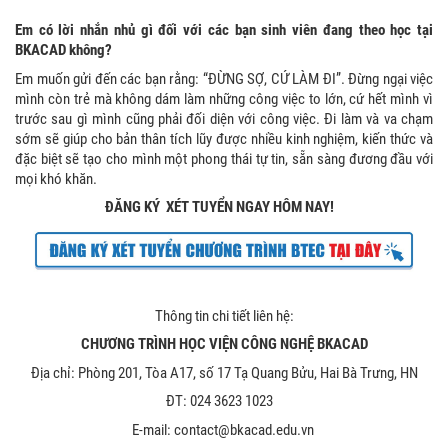
Em có lời nhắn nhủ gì đối với các bạn sinh viên đang theo học tại
BKACAD không?
Em muốn gửi đến các bạn rằng: “ĐỪNG SỢ, CỨ LÀM ĐI”. Đừng ngại việc
mình còn trẻ mà không dám làm những công việc to lớn, cứ hết mình vì
trước sau gì mình cũng phải đối diện với công việc. Đi làm và va chạm
sớm sẽ giúp cho bản thân tích lũy được nhiều kinh nghiệm, kiến thức và
đặc biệt sẽ tạo cho mình một phong thái tự tin, sẵn sàng đương đầu với
mọi khó khăn.
ĐĂNG KÝ XÉT TUYỂN NGAY HÔM NAY!
Thông tin chi tiết liên hệ:
CHƯƠNG TRÌNH HỌC VIỆN CÔNG NGHỆ BKACAD
Địa chỉ: Phòng 201, Tòa A17, số 17 Tạ Quang Bửu, Hai Bà Trưng, HN
ĐT: 024 3623 1023
E-mail: contact@bkacad.edu.vn