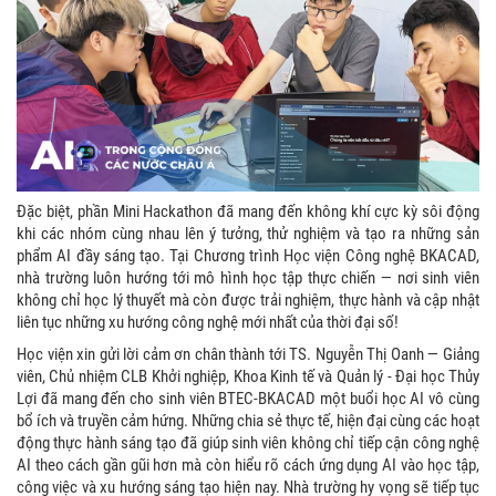
Đặc biệt, phần Mini Hackathon đã mang đến không khí cực kỳ sôi động
khi các nhóm cùng nhau lên ý tưởng, thử nghiệm và tạo ra những sản
phẩm AI đầy sáng tạo. Tại Chương trình Học viện Công nghệ BKACAD,
nhà trường luôn hướng tới mô hình học tập thực chiến — nơi sinh viên
không chỉ học lý thuyết mà còn được trải nghiệm, thực hành và cập nhật
liên tục những xu hướng công nghệ mới nhất của thời đại số!
Học viện xin gửi lời cảm ơn chân thành tới TS. Nguyễn Thị Oanh — Giảng
viên, Chủ nhiệm CLB Khởi nghiệp, Khoa Kinh tế và Quản lý - Đại học Thủy
Lợi đã mang đến cho sinh viên BTEC-BKACAD một buổi học AI vô cùng
bổ ích và truyền cảm hứng. Những chia sẻ thực tế, hiện đại cùng các hoạt
động thực hành sáng tạo đã giúp sinh viên không chỉ tiếp cận công nghệ
AI theo cách gần gũi hơn mà còn hiểu rõ cách ứng dụng AI vào học tập,
công việc và xu hướng sáng tạo hiện nay. Nhà trường hy vọng sẽ tiếp tục