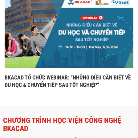
BKACAD TỔ CHỨC WEBINAR: “NHỮNG ĐIỀU CẦN BIẾT VỀ
DU HỌC & CHUYỂN TIẾP SAU TỐT NGHIỆP”
CHƯƠNG TRÌNH HỌC VIỆN CÔNG NGHỆ
BKACAD