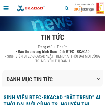
TIN TỨC
Trang chủ
Tin tức
Bản tin chương trình thực hành BTEC - BKACAD
SINH VIÊN BTEC-BKACAD “BẮT TREND” AI THỜI ĐẠI MỚI CÙNG
TS. NGUYỄN THỊ OANH
DANH MỤC TIN TỨC
SINH VIÊN BTEC-BKACAD “BẮT TREND” AI
THỜI ĐẠI MỚI CÙNG TS. NGUYỄN THỊ