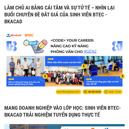
LÀM CHỦ AI BẰNG CÁI TÂM VÀ SỰ TỬ TẾ – NHÌN LẠI
BUỔI CHUYÊN ĐỀ ĐẮT GIÁ CỦA SINH VIÊN BTEC -
BKACAD
MANG DOANH NGHIỆP VÀO LỚP HỌC: SINH VIÊN BTEC-
BKACAD TRẢI NGHIỆM TUYỂN DỤNG THỰC TẾ