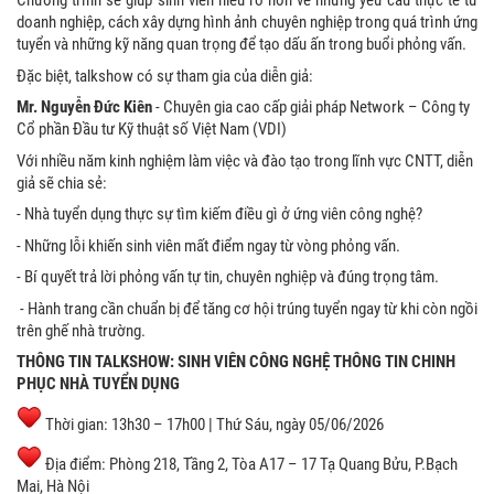
Chương trình sẽ giúp sinh viên hiểu rõ hơn về những yêu cầu thực tế từ
doanh nghiệp, cách xây dựng hình ảnh chuyên nghiệp trong quá trình ứng
tuyển và những kỹ năng quan trọng để tạo dấu ấn trong buổi phỏng vấn.
Đặc biệt, talkshow có sự tham gia của diễn giả:
Mr. Nguyễn Đức Kiên
- Chuyên gia cao cấp giải pháp Network – Công ty
Cổ phần Đầu tư Kỹ thuật số Việt Nam (VDI)
Với nhiều năm kinh nghiệm làm việc và đào tạo trong lĩnh vực CNTT, diễn
giả sẽ chia sẻ:
- Nhà tuyển dụng thực sự tìm kiếm điều gì ở ứng viên công nghệ?
- Những lỗi khiến sinh viên mất điểm ngay từ vòng phỏng vấn.
- Bí quyết trả lời phỏng vấn tự tin, chuyên nghiệp và đúng trọng tâm.
- Hành trang cần chuẩn bị để tăng cơ hội trúng tuyển ngay từ khi còn ngồi
trên ghế nhà trường.
THÔNG TIN TALKSHOW: SINH VIÊN CÔNG NGHỆ THÔNG TIN CHINH
PHỤC NHÀ TUYỂN DỤNG
Thời gian: 13h30 – 17h00 | Thứ Sáu, ngày 05/06/2026
Địa điểm: Phòng 218, Tầng 2, Tòa A17 – 17 Tạ Quang Bửu, P.Bạch
Mai, Hà Nội