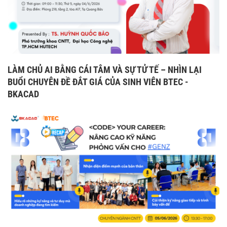
LÀM CHỦ AI BẰNG CÁI TÂM VÀ SỰ TỬ TẾ – NHÌN LẠI
BUỔI CHUYÊN ĐỀ ĐẮT GIÁ CỦA SINH VIÊN BTEC -
BKACAD