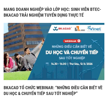
MANG DOANH NGHIỆP VÀO LỚP HỌC: SINH VIÊN BTEC-
BKACAD TRẢI NGHIỆM TUYỂN DỤNG THỰC TẾ
BKACAD TỔ CHỨC WEBINAR: “NHỮNG ĐIỀU CẦN BIẾT VỀ
DU HỌC & CHUYỂN TIẾP SAU TỐT NGHIỆP”