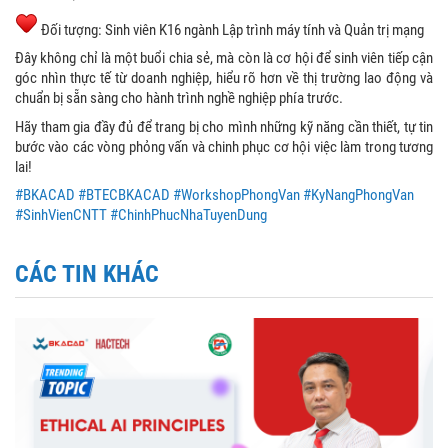
Đối tượng: Sinh viên K16 ngành Lập trình máy tính và Quản trị mạng
Đây không chỉ là một buổi chia sẻ, mà còn là cơ hội để sinh viên tiếp cận
góc nhìn thực tế từ doanh nghiệp, hiểu rõ hơn về thị trường lao động và
chuẩn bị sẵn sàng cho hành trình nghề nghiệp phía trước.
Hãy tham gia đầy đủ để trang bị cho mình những kỹ năng cần thiết, tự tin
bước vào các vòng phỏng vấn và chinh phục cơ hội việc làm trong tương
lai!
#BKACAD
#BTECBKACAD
#WorkshopPhongVan
#KyNangPhongVan
#SinhVienCNTT
#ChinhPhucNhaTuyenDung
CÁC TIN KHÁC