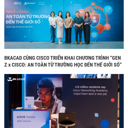
BKACAD CÙNG CISCO TRIỂN KHAI CHƯƠNG TRÌNH “GEN
Z x CISCO: AN TOÀN TỪ TRƯỜNG HỌC ĐẾN THẾ GIỚI SỐ”