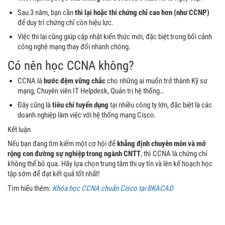
Sau 3 năm, bạn cần
thi lại hoặc thi chứng chỉ cao hơn (như CCNP)
để duy trì chứng chỉ còn hiệu lực.
Việc thi lại cũng giúp cập nhật kiến thức mới, đặc biệt trong bối cảnh
công nghệ mạng thay đổi nhanh chóng.
Có nên học CCNA không?
CCNA là
bước đệm vững chắc
cho những ai muốn trở thành Kỹ sư
mạng, Chuyên viên IT Helpdesk, Quản trị hệ thống…
Đây cũng là
tiêu chí tuyển dụng
tại nhiều công ty lớn, đặc biệt là các
doanh nghiệp làm việc với hệ thống mạng Cisco.
Kết luận
Nếu bạn đang tìm kiếm một cơ hội để
khẳng định chuyên môn và mở
rộng con đường sự nghiệp trong ngành CNTT
, thì CCNA là chứng chỉ
không thể bỏ qua. Hãy lựa chọn trung tâm thi uy tín và lên kế hoạch học
tập sớm để đạt kết quả tốt nhất!
Tìm hiểu thêm:
Khóa học CCNA chuẩn Cisco tại BKACAD