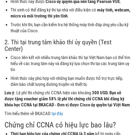
Hình thức này được
Cisco ủy quyền qua nền tảng Pearson VUE
.
Thí sinh có thể đăng ký thi tại nhà với điều kiện có
máy tính, webcam,
micro và môi trường thi yên tĩnh
.
Trước khi thi, bạn cần kiểm tra hệ thống máy tính đáp ứng yêu cầu kỹ
thuật của Cisco.
2. Thi tại trung tâm khảo thí ủy quyền (Test
Center)
Cisco liên kết với nhiều trung tâm khảo thí tại Việt Nam bạn có thể tìm
hiểu về các trung tâm này và đăng ký lựa chọn thi tại các trung tâm uy
tín
Hình thức này phù hợp với những bạn muốn được hỗ trợ trực tiếp,
đảm bảo chất lượng đường truyền và thiết bị.
Lưu ý
: Lệ phí thi chứng chỉ CCNA hiện vào khoảng
300 USD. Bạn sẽ
được tặng voucher giảm 58% lệ phí thi chứng chỉ CCNA khi đăng ký
khóa học CCNA tại BKACAD - Đơn vị được Cisco ủy quyền tại Việt Nam
Tìm hiểu thêm về BKACAD
tại đây
Chứng chỉ CCNA có hiệu lực bao lâu?
Thời hạn hiệu lực của chứng chỉ CCNA là 3 năm
kể từ ngày cấp.