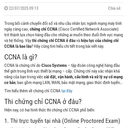
22/07/2025 09:13
Chia sẻ:
Trong bối cảnh chuyển đổi số và nhu cầu nhân lực ngành mạng máy tính
ngày càng cao,
chứng chỉ CCNA
(Cisco Certified Network Associate)
trở thành lựa chọn hàng đầu cho những ai muốn theo đuổi lĩnh vực mạng
và hệ thống. Vậy
thi chứng chỉ CCNA ở đâu
và
hiệu lực của chứng chỉ
CCNA là bao lâu
? Hãy cùng tìm hiểu chi tiết trong bài viết này.
CCNA là gì?
CCNA là chứng chỉ do
Cisco Systems
– tập đoàn công nghệ hàng đầu
thế giới trong lĩnh vực thiết bị mạng – cấp. Chứng chỉ này xác nhận khả
năng của bạn trong việc
cài đặt, vận hành, cấu hình và xử lý sự cố mạng
cơ bản
, bao gồm mạng LAN, WAN, bảo mật mạng, giao thức định tuyến…
Tìm hiểu thêm về chứng chỉ CCNA
tại đây
Thi chứng chỉ CCNA ở đâu?
Hiện nay, có hai hình thức thi chứng chỉ CCNA phổ biến:
1. Thi trực tuyến tại nhà (Online Proctored Exam)