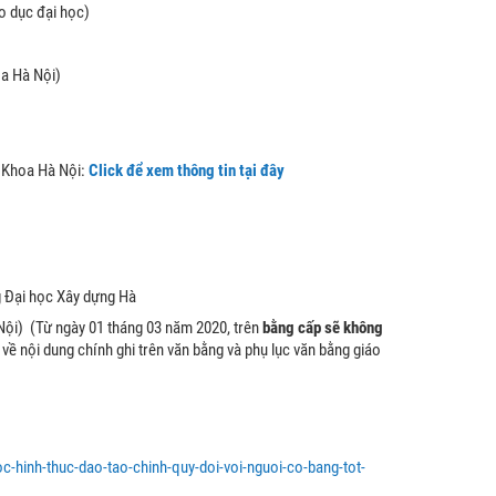
o dục đại học)
oa Hà Nội)
h Khoa Hà Nội:
Click để xem thông tin tại đây
ng Đại học Xây dựng Hà
Nội) (Từ ngày 01 tháng 03 năm 2020, trên
bằng cấp sẽ không
ề nội dung chính ghi trên văn bằng và phụ lục văn bằng giáo
oc-hinh-thuc-dao-tao-chinh-quy-doi-voi-nguoi-co-bang-tot-