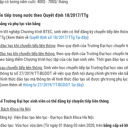
ập có lương năm cuối: 400$ - 700$/ tháng
yển tiếp trong nước theo Quyết định 18/2017/TTg
bằng và phụ lục văn bằng
m tốt nghiệp Chương trình BTEC, sinh viên có thể đăng ký chuyển tiếp liên thô
TTg (Xem thêm về
Quyết định số 18/2017/TTg Tại đây
)
đào tạo khi chuyển tiếp liên thông
: theo quy định của Trường Đại học chuyển t
đào tạo khi chuyển tiếp liên thông:
theo quy định của Trường Đại học chuyển ti
theo bảng điểm Chương trình học tập của các bạn sinh viên. Thời gian đào tạo 
au chuyển tiếp liên thông:
Sinh viên học chuyển tiếp tại Trường Đại học nào s
thông tư số 27/2019/TT-BGDDT về việc quy định nội dung chính ghi trên văn bằn
hình thức đào tạo mà thông tin về hình thức đào tạo sẽ được ghi trong phụ lục
 (xem thêm về
thông tư 27/2019/TT-BGDDT
)
Tại đây
số Trường Đại học sinh viên có thể đăng ký chuyển tiếp liên thông
c Bách Khoa Hà Nội
ăng ký: Viện Đào tạo liên tục - Đại học Bách Khoa Hà Nội
 đào tạo: Vừa học vừa làm (Từ ngày 01 tháng 03 năm 2020, trên
bằng cấp sẽ kh