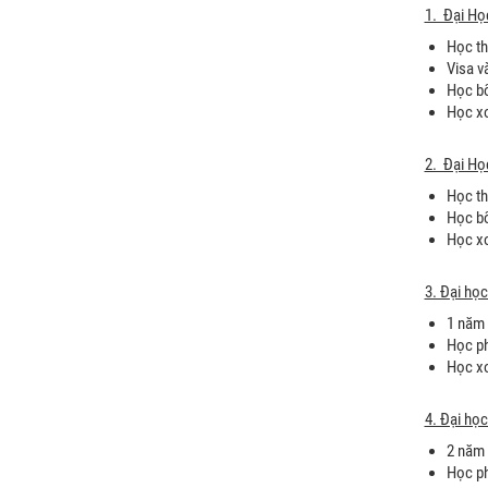
1. Đại Họ
Học th
Visa v
Học bổ
Học xo
2. Đại Họ
Học th
Học bổ
Học xo
3. Đại học
1 năm 
Học ph
Học xo
4. Đại họ
2 năm 
Học ph