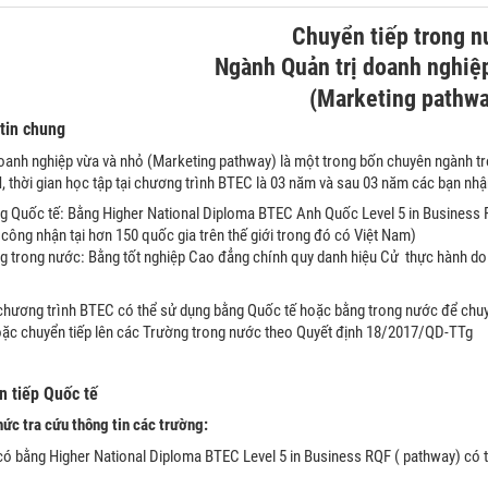
Chuyển tiếp trong n
Ngành Quản trị doanh nghiệ
(Marketing pathwa
 tin chung
doanh nghiệp vừa và nhỏ (Marketing pathway) là một trong bốn chuyên ngành
thời gian học tập tại chương trình BTEC là 03 năm và sau 03 năm các bạn nh
g Quốc tế: Bằng Higher National Diploma BTEC Anh Quốc Level 5 in Business 
công nhận tại hơn 150 quốc gia trên thế giới trong đó có Việt Nam)
g trong nước: Bằng tốt nghiệp Cao đẳng chính quy danh hiệu Cử thực hành d
 chương trình BTEC có thể sử dụng bằng Quốc tế hoặc bằng trong nước để chuyể
hoặc chuyển tiếp lên các Trường trong nước theo Quyết định 18/2017/QD-TTg
n tiếp Quốc tế
hức tra cứu thông tin các trường:
 có bằng Higher National Diploma BTEC Level 5 in Business RQF ( pathway) có