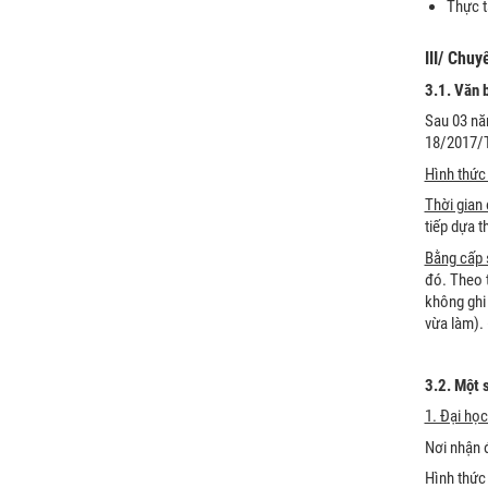
Thực t
III/ Chu
3.1. Văn 
Sau 03 nă
18/2017/
Hình thức 
Thời gian 
tiếp dựa 
Bằng cấp s
đó. Theo 
không ghi 
vừa làm).
3.2. Một 
1. Đại họ
Nơi nhận đ
Hình thức