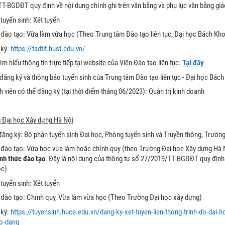
T-BGDĐT quy định về nội dung chính ghi trên văn bằng và phụ lục văn bằng giá
tuyển sinh: Xét tuyển
 đào tạo: Vừa làm vừa học (Theo Trung tâm Đào tạo liên tục, Đại học Bách Kh
 ký:
https://tsdtlt.hust.edu.vn/
tìm hiểu thông tin trực tiếp tại website của Viện Đào tạo liên tục:
Tại
đây
 đăng ký và thông báo tuyển sinh của Trung tâm Đào tạo liên tục - Đại học Bác
 viên có thể đăng ký (tại thời điểm tháng 06/2023): Quản trị kinh doanh
 Đại học Xây dựng Hà Nội
đăng ký: Bộ phận tuyển sinh Đại học, Phòng tuyển sinh và Truyền thông, Trườ
 đào tạo: Vừa học vừa làm hoặc chính quy (theo Trường Đại học Xây dựng Hà 
ình thức đào tạo
. Đây là nội dung của thông tư số 27/2019/TT-BGDĐT quy định v
ọc)
tuyển sinh: Xét tuyển
 đào tạo: Chính quy, Vừa làm vừa học (Theo Trường Đại học xây dựng)
 ký:
https://tuyensinh.huce.edu.vn/dang-ky-xet-tuyen-lien-thong-trinh-do-dai-h
o-dang