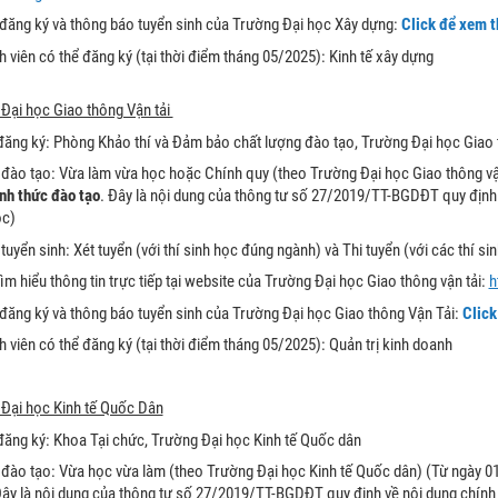
 đăng ký và thông báo tuyển sinh của Trường Đại học Xây dựng:
C
lick để xem t
 viên có thể đăng ký (tại thời điểm tháng 05/2025): Kinh tế xây dựng
 Đại học Giao thông Vận tải
đăng ký: Phòng Khảo thí và Đảm bảo chất lượng đào tạo, Trường Đại học Giao t
 đào tạo: Vừa làm vừa học hoặc Chính quy (theo Trường Đại học Giao thông vận
ình thức đào tạo
. Đây là nội dung của thông tư số 27/2019/TT-BGDĐT quy định v
ọc)
tuyển sinh: Xét tuyển (với thí sinh học đúng ngành) và Thi tuyển (với các thí si
tìm hiểu thông tin trực tiếp tại website của Trường Đại học Giao thông vận tải:
h
 đăng ký và thông báo tuyển sinh của Trường Đại học Giao thông Vận Tải:
Click
 viên có thể đăng ký (tại thời điểm tháng 05/2025): Quản trị kinh doanh
 Đại học Kinh tế Quốc Dân
đăng ký: Khoa Tại chức, Trường Đại học Kinh tế Quốc dân
 đào tạo: Vừa học vừa làm (theo Trường Đại học Kinh tế Quốc dân) (Từ ngày 0
Đây là nội dung của thông tư số 27/2019/TT-BGDĐT quy định về nội dung chính g