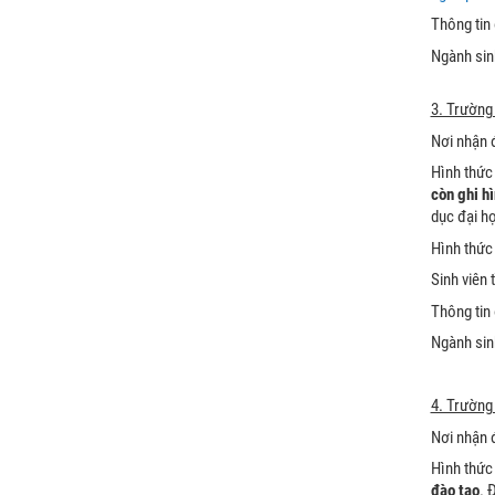
Thông tin
Ngành sinh
3. Trường
Nơi nhận 
Hình thức
còn ghi h
dục đại h
Hình thức 
Sinh viên 
Thông tin
Ngành sinh
4. Trường
Nơi nhận 
Hình thức
đào tạo
. 