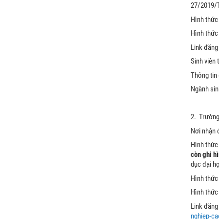
27/2019/T
Hình thức 
Hình thức
Link đăng
Sinh viên 
Thông tin
Ngành sinh
2. Trường
Nơi nhận 
Hình thức
còn ghi h
dục đại h
Hình thức 
Hình thức
Link đăng
nghiep-ca