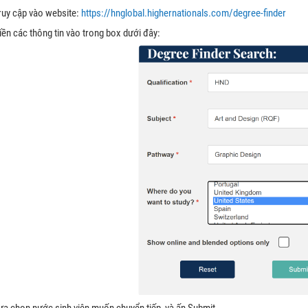
ruy cập vào website:
https://hnglobal.highernationals.com/degree-finder
ền các thông tin vào trong box dưới đây:
ựa chọn nước sinh viên muốn chuyển tiếp, và ấn Submit