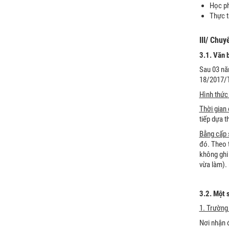
Học ph
Thực t
III/ Chu
3.1. Văn 
Sau 03 nă
18/2017/
Hình thức 
Thời gian 
tiếp dựa 
Bằng cấp s
đó. Theo 
không ghi 
vừa làm).
3.2. Một 
1. Trường
Nơi nhận 