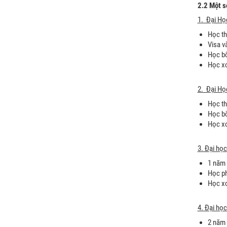
2.2 Một s
1. Đại Họ
Học th
Visa v
Học bổ
Học xo
2. Đại Họ
Học th
Học bổ
Học xo
3. Đại học
1 năm 
Học ph
Học xo
4. Đại họ
2 năm 