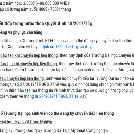
í 2 năm học: 3.600$ (~86.000.000 VNĐ)
ập có lương năm cuối: 400$ - 700$/ tháng
yển tiếp trong nước theo Quyết định 18/2017/TTg
bằng và phụ lục văn bằng
m tốt nghiệp Chương trình BTEC, sinh viên có thể đăng ký chuyển tiếp liên thô
TTg (Xem thêm về
Quyết định số 18/2017/TTg Tại đây
)
đào tạo khi chuyển tiếp liên thông
: theo quy định của Trường Đại học chuyển t
đào tạo khi chuyển tiếp liên thông:
theo quy định của Trường Đại học chuyển ti
theo bảng điểm Chương trình học tập của các bạn sinh viên. Thời gian đào tạo 
au chuyển tiếp liên thông:
Sinh viên học chuyển tiếp tại Trường Đại học nào s
thông tư số 27/2019/TT-BGDDT về việc quy định nội dung chính ghi trên văn bằn
hình thức đào tạo mà thông tin về hình thức đào tạo sẽ được ghi trong phụ lục
 (xem thêm về
thông tư 27/2019/TT-BGDDT
)
Tại đây
số Trường Đại học sinh viên có thể đăng ký chuyển tiếp liên thông
 Đại học Mỹ thuật Công Nghiệp
đăng ký: Phòng Đào tạo - Trường Đại học Mỹ thuật Công nghiệp