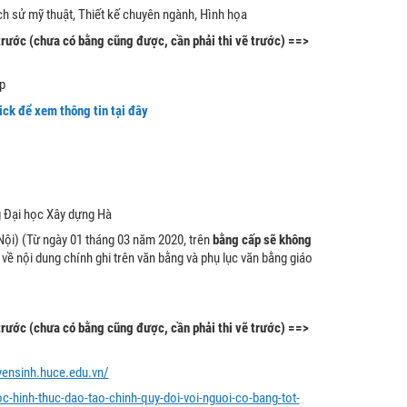
LỊch sử mỹ thuật, Thiết kế chuyên ngành, Hình họa
trước (chưa có bằng cũng được, cần phải thi vẽ trước) ==>
p
ick để xem thông tin tại đây
ng Đại học Xây dựng Hà
ội) (Từ ngày 01 tháng 03 năm 2020, trên
bằng cấp sẽ không
ề nội dung chính ghi trên văn bằng và phụ lục văn bằng giáo
trước (chưa có bằng cũng được, cần phải thi vẽ trước) ==>
uyensinh.huce.edu.vn/
oc-hinh-thuc-dao-tao-chinh-quy-doi-voi-nguoi-co-bang-tot-