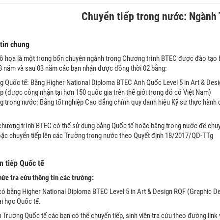
Chuyển tiếp trong nước: Ngành 
 tin chung
đồ họa là một trong bốn chuyên ngành trong Chương trình BTEC được đào tạo 
3 năm và sau 03 năm các bạn nhận được đồng thời 02 bằng:
g Quốc tế: Bằng Higher National Diploma BTEC Anh Quốc Level 5 in Art & De
ấp (được công nhận tại hơn 150 quốc gia trên thế giới trong đó có Việt Nam)
g trong nước: Bằng tốt nghiệp Cao đẳng chính quy danh hiệu Kỹ sư thực hành
 chương trình BTEC có thể sử dụng bằng Quốc tế hoặc bằng trong nước để chuyể
hoặc chuyển tiếp lên các Trường trong nước theo Quyết định 18/2017/QD-TTg
n tiếp Quốc tế
hức tra cứu thông tin các trường:
 có bằng Higher National Diploma BTEC Level 5 in Art & Design RQF (Graphic D
i học Quốc tế.
 Trường Quốc tế các bạn có thể chuyển tiếp, sinh viên tra cứu theo đường lin