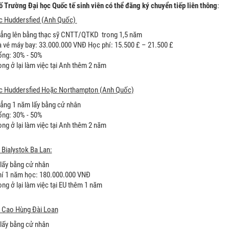
ố Trường Đại học Quốc tế sinh viên có thể đăng ký chuyển tiếp liên thông
:
c Huddersfied (Anh Quốc)
ẳng lên bằng thạc sỹ CNTT/QTKD trong 1,5 năm
à vé máy bay: 33.000.000 VNĐ Học phí: 15.500 £ – 21.500 £
ng: 30% - 50%
ng ở lại làm việc tại Anh thêm 2 năm
c Huddersfied Hoặc Northampton (Anh Quốc)
ẳng 1 năm lấy bằng cử nhân
ng: 30% - 50%
ng ở lại làm việc tại Anh thêm 2 năm
 Bialystok Ba Lan:
lấy bằng cử nhân
í 1 năm học: 180.000.000 VNĐ
ng ở lại làm việc tại EU thêm 1 năm
c Cao Hùng Đài Loan
lấy bằng cử nhân