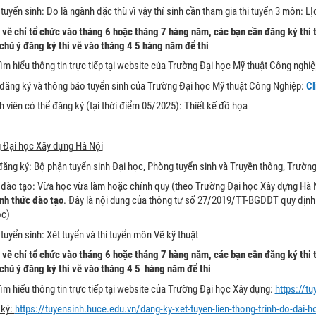
tuyển sinh: Do là ngành đặc thù vì vậy thí sinh cần tham gia thi tuyển 3 môn: 
i vẽ chỉ tổ chức vào tháng 6 hoặc tháng 7 hàng năm, các bạn cần đăng ký thi 
 chú ý đăng ký thi vẽ vào tháng 4 5 hàng năm để thi
tìm hiểu thông tin trực tiếp tại website của Trường Đại học Mỹ thuật Công nghiệ
 đăng ký và thông báo tuyển sinh của Trường Đại học Mỹ thuật Công Nghiệp:
Cl
 viên có thể đăng ký (tại thời điểm 05/2025): Thiết kế đồ họa
 Đại học Xây dựng Hà Nội
đăng ký: Bộ phận tuyển sinh Đại học, Phòng tuyển sinh và Truyền thông, Trườ
 đào tạo: Vừa học vừa làm hoặc chính quy (theo Trường Đại học Xây dựng Hà N
ình thức đào tạo
. Đây là nội dung của thông tư số 27/2019/TT-BGDĐT quy định v
ọc)
tuyển sinh: Xét tuyển và thi tuyển môn Vẽ kỹ thuật
i vẽ chỉ tổ chức vào tháng 6 hoặc tháng 7 hàng năm, các bạn cần đăng ký thi 
 chú ý đăng ký thi vẽ vào tháng 4 5 hàng năm để thi
tìm hiểu thông tin trực tiếp tại website của Trường Đại học Xây dựng:
https://t
 ký:
https://tuyensinh.huce.edu.vn/dang-ky-xet-tuyen-lien-thong-trinh-do-dai-h