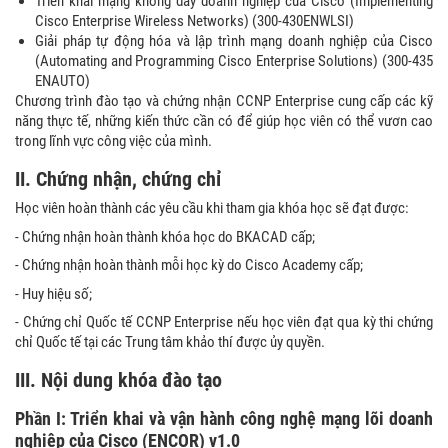
Triển khai mạng không dây doanh nghiệp của Cisco (Implementing
Cisco Enterprise Wireless Networks) (300-430ENWLSI)
Giải pháp tự động hóa và lập trình mạng doanh nghiệp của Cisco
(Automating and Programming Cisco Enterprise Solutions) (300-435
ENAUTO)
Chương trình đào tạo và chứng nhận CCNP Enterprise cung cấp các kỹ
năng thực tế, những kiến thức cần có để giúp học viên có thể vươn cao
trong lĩnh vực công việc của mình.
II. Chứng nhận, chứng chỉ
Học viên hoàn thành các yêu cầu khi tham gia khóa học sẽ đạt được:
- Chứng nhận hoàn thành khóa học do BKACAD cấp;
- Chứng nhận hoàn thành mỗi học kỳ do Cisco Academy cấp;
- Huy hiệu số;
- Chứng chỉ Quốc tế CCNP Enterprise nếu học viên đạt qua kỳ thi chứng
chỉ Quốc tế tại các Trung tâm khảo thí được ủy quyền.
III.
Nội dung
khóa đào tạo
Phần I: Triển khai và vận hành công nghệ mạng lõi doanh
nghiệp của Cisco (ENCOR) v1.0