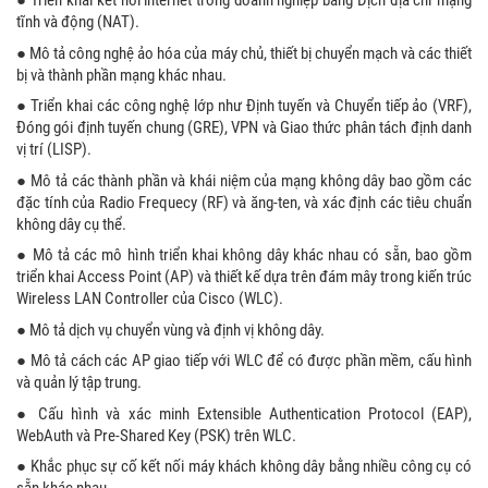
● Triển khai kết nối internet trong doanh nghiệp bằng Dịch địa chỉ mạng
tĩnh và động (NAT).
● Mô tả công nghệ ảo hóa của máy chủ, thiết bị chuyển mạch và các thiết
bị và thành phần mạng khác nhau.
● Triển khai các công nghệ lớp như Định tuyến và Chuyển tiếp ảo (VRF),
Đóng gói định tuyến chung (GRE), VPN và Giao thức phân tách định danh
vị trí (LISP).
● Mô tả các thành phần và khái niệm của mạng không dây bao gồm các
đặc tính của Radio Frequecy (RF) và ăng-ten, và xác định các tiêu chuẩn
không dây cụ thể.
● Mô tả các mô hình triển khai không dây khác nhau có sẵn, bao gồm
triển khai Access Point (AP) và thiết kế dựa trên đám mây trong kiến ​​trúc
Wireless LAN Controller của Cisco (WLC).
● Mô tả dịch vụ chuyển vùng và định vị không dây.
● Mô tả cách các AP giao tiếp với WLC để có được phần mềm, cấu hình
và quản lý tập trung.
● Cấu hình và xác minh Extensible Authentication Protocol (EAP),
WebAuth và Pre-Shared Key (PSK) trên WLC.
● Khắc phục sự cố kết nối máy khách không dây bằng nhiều công cụ có