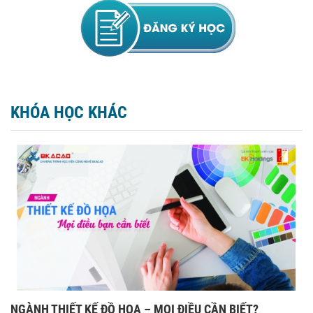
KHÓA HỌC KHÁC
NGÀNH THIẾT KẾ ĐỒ HỌA – MỌI ĐIỀU CẦN BIẾT?