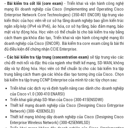
-
Bài kiểm tra cốt lõi (core exam)
- Triển khai và vận hành công nghệ
mạng lõi doanh nghiệp của Cisco (Implementing and Operating Cisco
Enterprise Network Core Technologies) (350-401 ENCOR) tập trung vào
kiến thức của học viên về cơ sở hạ tầng doanh nghiệp bao gồm kiến trúc
ngăn xếp kép (IPv4 và IPv6), ảo hóa, cơ sở hạ tầng, bảo đảm mạng, bảo
mật và tự động hóa. Học viên có thể chuẩn bị cho bài kiểm tra này bằng
cách tham gia khóa đào tạo, Triển khai và vận hành công nghệ mạng lõi
doanh nghiệp của Cisco (ENCOR). Bài kiểm tra core exam cũng là bài thi
đủ điều kiện để chứng nhận CCIE Enterprise.
-
Các bài kiểm tra tập trung (concentration exam)
sẽ tập trung vào các
chủ đề mới nổi và đặc thù của ngành như thiết kế mạng, SD-WAN, không
dây và tự động hóa. Học viên có thể chuẩn bị cho các bài kiểm tra tập
trung bằng cách tham gia các khóa đào tạo tương ứng của Cisco. Chọn
bài kiểm tra tập trung CCNP Enterprise của mình từ các tùy chọn sau:
Triển khai các dịch vụ và định tuyến nâng cao dành cho doanh nghiệp
của Cisco v1.0 (300-410 ENARSI)
Triển khai giải pháp SD-Wan của Cisco (300-415ENSDWI)
Thiết kế mạng doanh nghiệp của Cisco (Designing Cisco Entryprise
Network) (300- 420ENSLD)
Thiết kế mạng không dây doanh nghiệp của Cisco (Designing Cisco
Enterprise Wireless Network) (300-425ENWLSD)