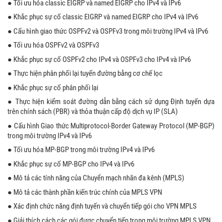
● Tối ưu hóa classic EIGRP và named EIGRP cho IPv4 và IPv6
● Khắc phục sự cố classic EIGRP và named EIGRP cho IPv4 và IPv6
● Cấu hình giao thức OSPFv2 và OSPFv3 trong môi trường IPv4 và IPv6
● Tối ưu hóa OSPFv2 và OSPFv3
● Khắc phục sự cố OSPFv2 cho IPv4 và OSPFv3 cho IPv4 và IPv6
● Thực hiện phân phối lại tuyến đường bằng cơ chế lọc
● Khắc phục sự cố phân phối lại
● Thực hiện kiểm soát đường dẫn bằng cách sử dụng Định tuyến dựa
trên chính sách (PBR) và thỏa thuận cấp độ dịch vụ IP (SLA)
● Cấu hình Giao thức Multiprotocol-Border Gateway Protocol (MP-BGP)
trong môi trường IPv4 và IPv6
● Tối ưu hóa MP-BGP trong môi trường IPv4 và IPv6
● Khắc phục sự cố MP-BGP cho IPv4 và IPv6
● Mô tả các tính năng của Chuyển mạch nhãn đa kênh (MPLS)
● Mô tả các thành phần kiến ​​trúc chính của MPLS VPN
● Xác định chức năng định tuyến và chuyển tiếp gói cho VPN MPLS
● Giải thích cách các gói được chuyển tiếp trong môi trường MPLS VPN