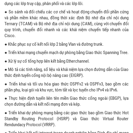
dụng các lớp truy cập, phân phối và các lớp lõi.
● So sánh và đối chiếu các cơ chế và hoạt động chuyển đổi phần cứng
và phần mềm khác nhau, đồng thời xác định Bộ nhớ địa chỉ nội dung
Ternary (TCAM) và Bộ nhớ địa chỉ nội dung (CAM), cùng với chuyển đổi
quy trình, chuyển đổi nhanh và các khái niệm chuyển tiếp nhanh của
Cisco.
● Khắc phục sự cố kết nối lớp 2 bằng Vlan và đường trunk.
● Triển khai mạng chuyển mạch dự phòng bằng Giao thức Spanning Tree.
● Xử lý sự cố tổng hợp liên kết bằng Etherchannel.
● Mô tả các tính năng, số liệu và khái niệm lựa chọn đường dẫn của Giao
thức định tuyến cổng nội bộ nâng cao (EIGRP).
● Triển khai và tối ưu hóa giao thức OSPFv2 và OSPFv3, bao gồm các
phần phụ, loại gói và khu vực, tóm tắt và lọc tuyến cho IPv4 và IPv6.
● Thực hiện định tuyến liên tên miền Giao thức cổng ngoài (EBGP), lựa
chọn đường dẫn và kết nối mạng đơn và kép.
● Triển khai dự phòng mạng bằng các giao thức bao gồm Giao thức Hot
Standby Routing Protocol (HSRP) và Giao thức Virtual Router
Rendundacy Protocol (VRRP).