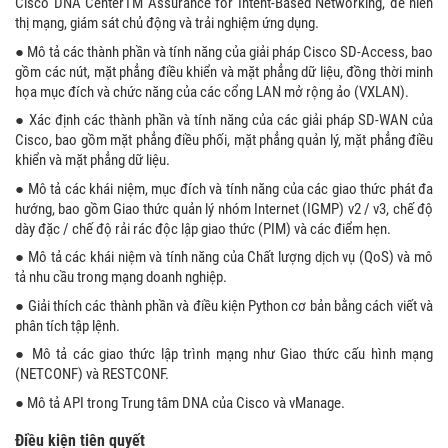
Cisco DNA CenterTM Assurance for Intent-Based Networking, để hiển
thị mạng, giám sát chủ động và trải nghiệm ứng dụng.
● Mô tả các thành phần và tính năng của giải pháp Cisco SD-Access, bao
gồm các nút, mặt phẳng điều khiển và mặt phẳng dữ liệu, đồng thời minh
họa mục đích và chức năng của các cổng LAN mở rộng ảo (VXLAN).
● Xác định các thành phần và tính năng của các giải pháp SD-WAN của
Cisco, bao gồm mặt phẳng điều phối, mặt phẳng quản lý, mặt phẳng điều
khiển và mặt phẳng dữ liệu.
● Mô tả các khái niệm, mục đích và tính năng của các giao thức phát đa
hướng, bao gồm Giao thức quản lý nhóm Internet (IGMP) v2 / v3, chế độ
dày đặc / chế độ rải rác độc lập giao thức (PIM) và các điểm hẹn.
● Mô tả các khái niệm và tính năng của Chất lượng dịch vụ (QoS) và mô
tả nhu cầu trong mạng doanh nghiệp.
● Giải thích các thành phần và điều kiện Python cơ bản bằng cách viết và
phân tích tập lệnh.
● Mô tả các giao thức lập trình mạng như Giao thức cấu hình mạng
(NETCONF) và RESTCONF.
● Mô tả API trong Trung tâm DNA của Cisco và vManage.
Điều kiện tiên quyết