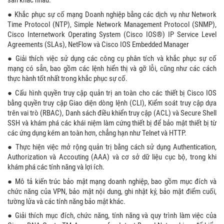
sẵn khác nhau.
● Khắc phục sự cố mạng Doanh nghiệp bằng các dịch vụ như Network
Time Protocol (NTP), Simple Network Management Protocol (SNMP),
Cisco Internetwork Operating System (Cisco IOS®) IP Service Level
Agreements (SLAs), NetFlow và Cisco IOS Embedded Manager
● Giải thích việc sử dụng các công cụ phân tích và khắc phục sự cố
mạng có sẵn, bao gồm các lệnh hiển thị và gỡ lỗi, cũng như các cách
thực hành tốt nhất trong khắc phục sự cố.
● Cấu hình quyền truy cập quản trị an toàn cho các thiết bị Cisco IOS
bằng quyền truy cập Giao diện dòng lệnh (CLI), Kiểm soát truy cập dựa
trên vai trò (RBAC), Danh sách điều khiển truy cập (ACL) và Secure Shell
SSH và khám phá các khái niệm làm cứng thiết bị để bảo mật thiết bị từ
các ứng dụng kém an toàn hơn, chẳng hạn như Telnet và HTTP.
● Thực hiện việc mở rộng quản trị bằng cách sử dụng Authentication,
Authorization và Accouting (AAA) và cơ sở dữ liệu cục bộ, trong khi
khám phá các tính năng và lợi ích.
● Mô tả kiến ​​trúc bảo mật mạng doanh nghiệp, bao gồm mục đích và
chức năng của VPN, bảo mật nội dung, ghi nhật ký, bảo mật điểm cuối,
tường lửa và các tính năng bảo mật khác.
● Giải thích mục đích, chức năng, tính năng và quy trình làm việc của