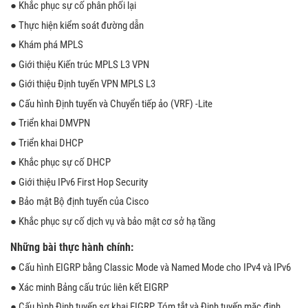
● Khắc phục sự cố phân phối lại
● Thực hiện kiểm soát đường dẫn
● Khám phá MPLS
● Giới thiệu Kiến trúc MPLS L3 VPN
● Giới thiệu Định tuyến VPN MPLS L3
● Cấu hình Định tuyến và Chuyển tiếp ảo (VRF) -Lite
● Triển khai DMVPN
● Triển khai DHCP
● Khắc phục sự cố DHCP
● Giới thiệu IPv6 First Hop Security
● Bảo mật Bộ định tuyến của Cisco
● Khắc phục sự cố dịch vụ và bảo mật cơ sở hạ tầng
Những bài thực hành chính:
● Cấu hình EIGRP bằng Classic Mode và Named Mode cho IPv4 và IPv6
● Xác minh Bảng cấu trúc liên kết EIGRP
● Cấu hình Định tuyến sơ khai EIGRP, Tóm tắt và Định tuyến mặc định