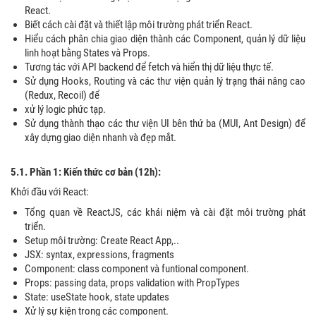
React.
Biết cách cài đặt và thiết lập môi trường phát triển React.
Hiểu cách phân chia giao diện thành các Component, quản lý dữ liệu
linh hoạt bằng States và Props.
Tương tác với API backend để fetch và hiển thị dữ liệu thực tế.
Sử dụng Hooks, Routing và các thư viện quản lý trạng thái nâng cao
(Redux, Recoil) để
xử lý logic phức tạp.
Sử dụng thành thạo các thư viện UI bên thứ ba (MUI, Ant Design) để
xây dựng giao diện nhanh và đẹp mắt.
5.1. Phần 1: Kiến thức cơ bản (12h):
Khởi đầu với React:
Tổng quan về ReactJS, các khái niệm và cài đặt môi trường phát
triển.
Setup môi trường: Create React App,..
JSX: syntax, expressions, fragments
Component: class component và funtional component.
Props: passing data, props validation with PropTypes
State: useState hook, state updates
Xử lý sự kiện trong các component.