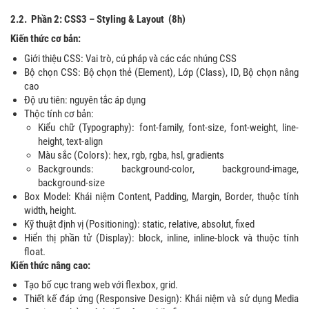
2.2.
Phần 2: CSS3 – Styling & Layout (8h)
Kiến thức cơ bản:
Giới thiệu CSS: Vai trò, cú pháp và các các nhúng CSS
Bộ chọn CSS: Bộ chọn thẻ (Element), Lớp (Class), ID, Bộ chọn nâng
cao
Độ ưu tiên: nguyên tắc áp dụng
Thộc tính cơ bản:
Kiểu chữ (Typography): font-family, font-size, font-weight, line-
height, text-align
Màu sắc (Colors): hex, rgb, rgba, hsl, gradients
Backgrounds: background-color, background-image,
background-size
Box Model: Khái niệm Content, Padding, Margin, Border, thuộc tính
width, height.
Kỹ thuật định vị (Positioning): static, relative, absolut, fixed
Hiển thị phần tử (Display): block, inline, inline-block và thuộc tính
float.
Kiến thức nâng cao:
Tạo bố cục trang web với flexbox, grid.
Thiết kế đáp ứng (Responsive Design): Khái niệm và sử dụng Media