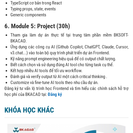
TypeScript cơ bản trong React
Typing props, state, events
Generic components
6. Module 5: Project (30h)
Tham gia làm dự án thực tế tại trung tâm phần mềm BKSOFT-
BKACAD.
Ứng dụng các công cụ AI (Github Copilot, ChatGPT, Claude, Cursor,
v3.chat...) vào toàn bộ quy trình phát triển dự án Frontend.
Kỹ năng prompt engineering hiệu quả để có output chất lượng.
Biết cách chọn và sử dụng đúng AI tool cho từng task cụ thể.
Kết hợp nhiều AI tools để tối ưu workflow.
Đánh giá và verify output từ AI một cách critical thinking .
Customize và fine-tune AI tools theo nhu cầu dự án.
Đăng ký tư vấn lộ trình học Frontend và tìm hiểu các chính sách hỗ trợ
học phí của BKACAD tại:
Đăng ký
KHÓA HỌC KHÁC