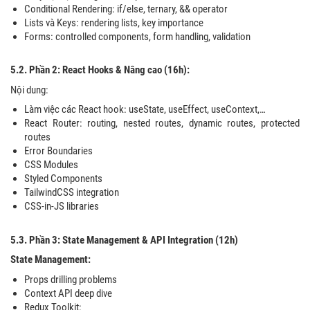
Conditional Rendering: if/else, ternary, && operator
Lists và Keys: rendering lists, key importance
Forms: controlled components, form handling, validation
5.2. Phần 2: React Hooks & Nâng cao (16h):
Nội dung:
Làm việc các React hook: useState, useEffect, useContext,…
React Router: routing, nested routes, dynamic routes, protected
routes
Error Boundaries
CSS Modules
Styled Components
TailwindCSS integration
CSS-in-JS libraries
5.3. Phần 3: State Management & API Integration (12h)
State Management:
Props drilling problems
Context API deep dive
Redux Toolkit: