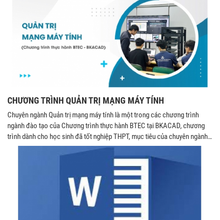
CHƯƠNG TRÌNH QUẢN TRỊ MẠNG MÁY TÍNH
Chuyên ngành Quản trị mạng máy tính là một trong các chương trình
ngành đào tạo của Chương trình thực hành BTEC tại BKACAD, chương
trình dành cho học sinh đã tốt nghiệp THPT, mục tiêu của chuyên ngành
nhằm cung cấp cho sinh viên: Nền tảng kiến thức và kỹ năng về hệ thống
mạng Quốc tế Khả năng nghiên cứu, thiết kế, phát triển, vận hành và duy
trì mạng máy tính và bảo mật hệ thống mạng Quốc tế Kỹ năng tiếng Anh
chuyên ngành công nghệ thông tin Các kỹ năng mềm quan trọng để làm
việc trong môi trường Quốc tế