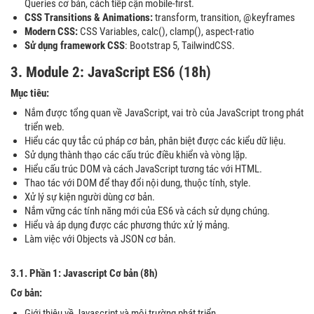
Queries cơ bản, cách tiếp cận mobile-first.
CSS Transitions & Animations:
transform, transition, @keyframes
Modern CSS:
CSS Variables, calc(), clamp(), aspect-ratio
Sử dụng framework CSS
: Bootstrap 5, TailwindCSS.
3. Module 2: JavaScript ES6 (18h)
Mục tiêu:
Nắm được tổng quan về JavaScript, vai trò của JavaScript trong phát
triển web.
Hiểu các quy tắc cú pháp cơ bản, phân biệt được các kiểu dữ liệu.
Sử dụng thành thạo các cấu trúc điều khiển và vòng lặp.
Hiểu cấu trúc DOM và cách JavaScript tương tác với HTML.
Thao tác với DOM để thay đổi nội dung, thuộc tính, style.
Xử lý sự kiện người dùng cơ bản.
Nắm vững các tính năng mới của ES6 và cách sử dụng chúng.
Hiểu và áp dụng được các phương thức xử lý mảng.
Làm việc với Objects và JSON cơ bản.
3.1. Phần 1: Javascript Cơ bản (8h)
Cơ bản:
Giới thiệu về Javascript và môi trường phát triển