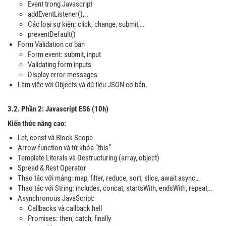
Event trong Javascript
addEventListener(),..
Các loại sự kiện: click, change, submit,…
preventDefault()
Form Validation cơ bản
Form event: submit, input
Validating form inputs
Display error messages
Làm việc với Objects và dữ liệu JSON cơ bản.
3.2. Phần 2: Javascript ES6 (10h)
Kiến thức nâng cao:
Let, const và Block Scope
Arrow function và từ khóa “this”
Template Literals và Destructuring (array, object)
Spread & Rest Operator
Thao tác với mảng: map, filter, reduce, sort, slice, await async…
Thao tác với String: includes, concat, startsWith, endsWith, repeat,..
Asynchronous JavaScript:
Callbacks và callback hell
Promises: then, catch, finally