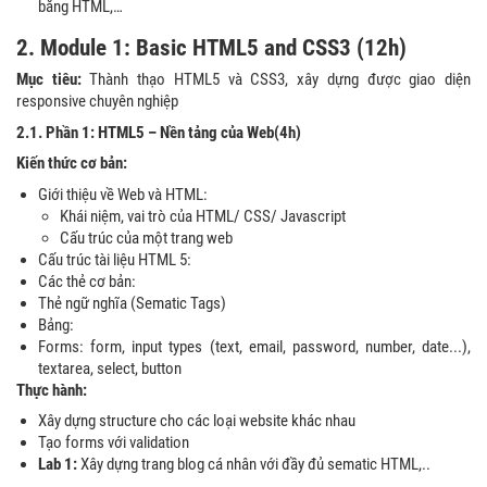
bằng HTML,…
2. Module 1: Basic HTML5 and CSS3 (1
2
h)
Mục tiêu:
Thành thạo HTML5 và CSS3, xây dựng được giao diện
responsive chuyên nghiệp
2.1. Phần 1: HTML5 – Nền tảng của Web(4h)
Kiến thức cơ bản:
Giới thiệu về Web và HTML:
Khái niệm, vai trò của HTML/ CSS/ Javascript
Cấu trúc của một trang web
Cấu trúc tài liệu HTML 5:
Các thẻ cơ bản:
Thẻ ngữ nghĩa (Sematic Tags)
Bảng:
Forms: form, input types (text, email, password, number, date...),
textarea, select, button
Thực hành:
Xây dựng structure cho các loại website khác nhau
Tạo forms với validation
Lab 1:
Xây dựng trang blog cá nhân với đầy đủ sematic HTML,..