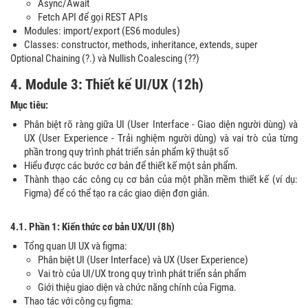
Async/Await
Fetch API để gọi REST APIs
Modules: import/export (ES6 modules)
Classes: constructor, methods, inheritance, extends, super
Optional Chaining (?.) và Nullish Coalescing (??)
4. Module 3: Thiết kế UI/UX (12h)
Mục tiêu:
Phân biệt rõ ràng giữa UI (User Interface - Giao diện người dùng) và
UX (User Experience - Trải nghiệm người dùng) và vai trò của từng
phần trong quy trình phát triển sản phẩm kỹ thuật số
Hiểu được các bước cơ bản để thiết kế một sản phẩm.
Thành thạo các công cụ cơ bản của một phần mềm thiết kế (ví dụ:
Figma) để có thể tạo ra các giao diện đơn giản.
4.1. Phần 1:
Kiến thức cơ bản
UX/UI (8h)
Tổng quan UI UX và figma:
Phân biệt UI (User Interface) và UX (User Experience)
Vai trò của UI/UX trong quy trình phát triển sản phẩm
Giới thiệu giao diện và chức năng chính của Figma.
Thao tác với công cụ figma: