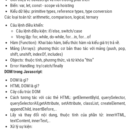
Biến: var, let, const - scope và hoisting
Kiểu dữ liệu: primitive types, reference types, type conversion
Các loại toán tử: arithmetic, comparison, logical, ternary
Câu lệnh điều khiển:
Câu lệnh điều kiện: if/else, switch/case
Vòng lặp: for, while, do-while, for...in, for...of
Hàm (Function): Khai báo hàm, biểu thức hàm và kiểu giá trị trả về.
Mảng (Arrays): phương thức cơ bản thao tác với mảng (push, pop,
shift, unshift, indexOf, includes)
Objects: thuộc tính, phương thức, và từ khóa “this”
Error Handling: try/catch/finally
DOM trong Javascript
:
DOM là gì?
HTML DOM là gì?
Cây cấu trúc DOM
Cách tương tác với các thẻ HTML: getElementById, querySelector,
querySelectorAll,getAttribute, setAttribute, classList, createElement,
appendChild, insertBefore,..
Lấy và thay đổi nội dung, thuộc tính của phần tử: innerHTML,
textContent, innerText,..
Xử lý sự kiện: