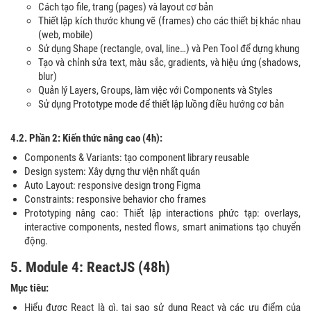
Cách tạo file, trang (pages) và layout cơ bản
Thiết lập kích thước khung vẽ (frames) cho các thiết bị khác nhau
(web, mobile)
Sử dụng Shape (rectangle, oval, line…) và Pen Tool để dựng khung
Tạo và chỉnh sửa text, màu sắc, gradients, và hiệu ứng (shadows,
blur)
Quản lý Layers, Groups, làm việc với Components và Styles
Sử dụng Prototype mode để thiết lập luồng điều hướng cơ bản
4.2. Phần 2:
Kiến thức nâng cao
(4h)
:
Components & Variants: tạo component library reusable
Design system: Xây dựng thư viện nhất quán
Auto Layout: responsive design trong Figma
Constraints: responsive behavior cho frames
Prototyping nâng cao: Thiết lập interactions phức tạp: overlays,
interactive components, nested flows, smart animations tạo chuyển
động.
5. Module 4: ReactJS (48h)
Mục tiêu:
Hiểu được React là gì, tại sao sử dụng React và các ưu điểm của