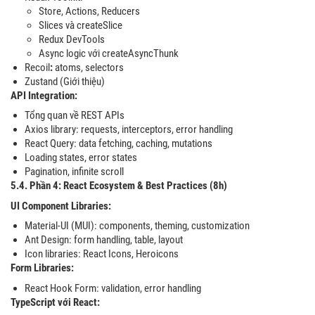
Store, Actions, Reducers
Slices và createSlice
Redux DevTools
Async logic với createAsyncThunk
Recoil
:
atoms, selectors
Zustand (Giới thiệu)
API Integration:
Tổng quan về REST APIs
Axios library: requests, interceptors, error handling
React Query: data fetching, caching, mutations
Loading states, error states
Pagination, infinite scroll
5.4. Phần 4: React Ecosystem & Best Practices (8h)
UI Component Libraries:
Material-UI (MUI): components, theming, customization
Ant Design: form handling, table, layout
Icon libraries: React Icons, Heroicons
Form Libraries:
React Hook Form: validation, error handling
TypeScript với React: