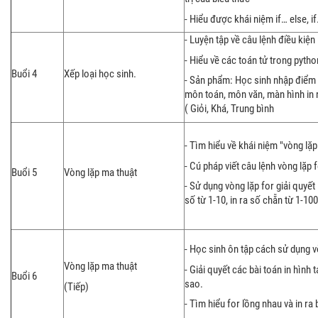
- Hiểu được khái niệm if… else, if
- Luyện tập về câu lệnh điều kiện if
- Hiểu về các toán tử trong pytho
Buổi 4
Xếp loại học sinh.
- Sản phẩm: Học sinh nhập điểm 
môn toán, môn văn, màn hình in r
( Giỏi, Khá, Trung bình
- Tìm hiểu về khái niệm "vòng lặp
- Cú pháp viết câu lệnh vòng lặp 
Buổi 5
Vòng lặp ma thuật
- Sử dụng vòng lặp for giải quyết 
số từ 1-10, in ra số chẵn từ 1-100,
- Học sinh ôn tập cách sử dụng v
Vòng lặp ma thuật
- Giải quyết các bài toán in hình 
Buổi 6
sao.
(Tiếp)
- Tìm hiểu for lồng nhau và in r