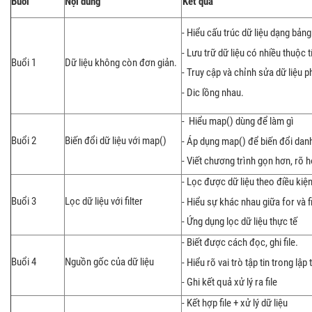
Buổi
Nội dung
Kết quả
- Hiểu cấu trúc dữ liệu dạng bảng
- Lưu trữ dữ liệu có nhiều thuộc t
Buổi 1
Dữ liệu không còn đơn giản.
- Truy cập và chỉnh sửa dữ liệu p
- Dic lồng nhau.
- Hiểu map() dùng để làm gì
Buổi 2
Biến đổi dữ liệu với map()
- Áp dụng map() để biến đổi dan
- Viết chương trình gọn hơn, rõ 
- Lọc được dữ liệu theo điều kiệ
Buổi 3
Lọc dữ liệu với filter
- Hiểu sự khác nhau giữa for và fi
- Ứng dụng lọc dữ liệu thực tế
- Biết được cách đọc, ghi file.
Buổi 4
Nguồn gốc của dữ liệu
- Hiểu rõ vai trò tập tin trong lập 
- Ghi kết quả xử lý ra file
- Kết hợp file + xử lý dữ liệu