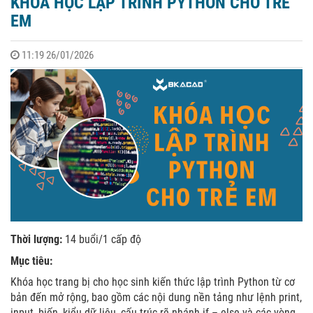
KHÓA HỌC LẬP TRÌNH PYTHON CHO TRẺ
EM
11:19 26/01/2026
Thời lượng:
14 buổi/1 cấp độ
Mục tiêu:
Khóa học trang bị cho học sinh kiến thức lập trình Python từ cơ
bản đến mở rộng, bao gồm các nội dung nền tảng như lệnh print,
input, biến, kiểu dữ liệu, cấu trúc rẽ nhánh if – else và các vòng