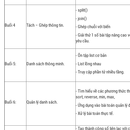
- split()
- join()
Buổi 4
Tách – Ghép thông tin.
- Ghép chuỗi với biến
- Giải thử 1 số bài tập nâng cao
yêu cầu.
- Ôn tập list cơ bản
- List lồng nhau
Buổi 5:
Danh sách thông minh.
- Truy cập phần tử nhiều tầng.
- Tìm hiểu về các phương thức th
sort, reverse, min, max,
Buổi 6:
Quản lý danh sách.
- Ứng dụng vào bài toán quản lý 
- Xử lý bài toán thực tế.
- Tạo thành công sổ liên lạc với