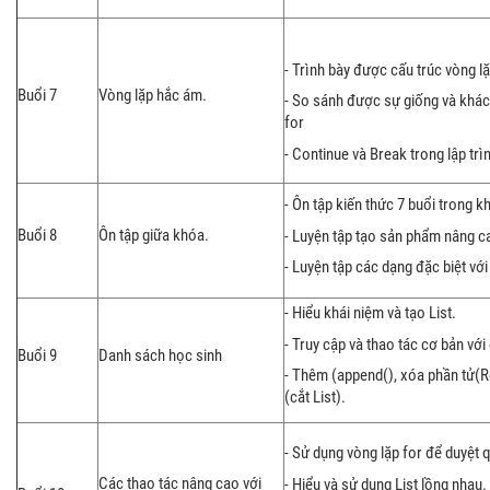
- Trình bày được cấu trúc vòng l
Buổi 7
Vòng lặp hắc ám.
- So sánh được sự giống và khác
for
- Continue và Break trong lập trì
- Ôn tập kiến thức 7 buổi trong k
Buổi 8
Ôn tập giữa khóa.
- Luyện tập tạo sản phẩm nâng c
- Luyện tập các dạng đặc biệt với
- Hiểu khái niệm và tạo List.
- Truy cập và thao tác cơ bản với
Buổi 9
Danh sách học sinh
- Thêm (append(), xóa phần tử(R
(cắt List).
- Sử dụng vòng lặp for để duyệt q
Các thao tác nâng cao với
- Hiểu và sử dụng List lồng nhau.