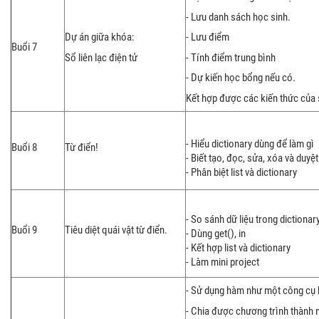
- Lưu danh sách học sinh.
Dự án giữa khóa:
- Lưu điểm
Buổi 7
Sổ liên lạc điện tử
- Tính điểm trung bình
- Dự kiến học bổng nếu có.
Kết hợp được các kiến thức của st
- Hiểu dictionary dùng để làm gì
Buổi 8
Từ điển!
- Biết tạo, đọc, sửa, xóa và duyệt
- Phân biệt list và dictionary
- So sánh dữ liệu trong dictionar
Buổi 9
Tiêu diệt quái vật từ điển.
- Dùng get(), in
- Kết hợp list và dictionary
- Làm mini project
- Sử dụng hàm như một công cụ 
- Chia được chương trình thành 