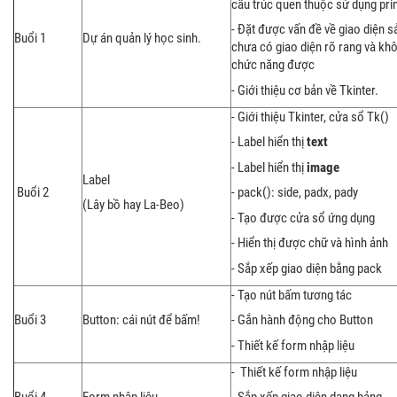
cấu trúc quen thuộc sử dụng print
- Đặt được vấn đề về giao diện 
Buổi 1
Dự án quản lý học sinh.
chưa có giao diện rõ rang và kh
chức năng được
- Giới thiệu cơ bản về Tkinter.
- Giới thiệu Tkinter, cửa sổ Tk()
- Label hiển thị
text
- Label hiển thị
image
Label
Buổi 2
- pack(): side, padx, pady
(Lây bồ hay La-Beo)
- Tạo được cửa sổ ứng dụng
- Hiển thị được chữ và hình ảnh
- Sắp xếp giao diện bằng pack
- Tạo nút bấm tương tác
Buổi 3
Button: cái nút để bấm!
- Gắn hành động cho Button
- Thiết kế form nhập liệu
- Thiết kế form nhập liệu
Buổi 4
Form nhập liệu