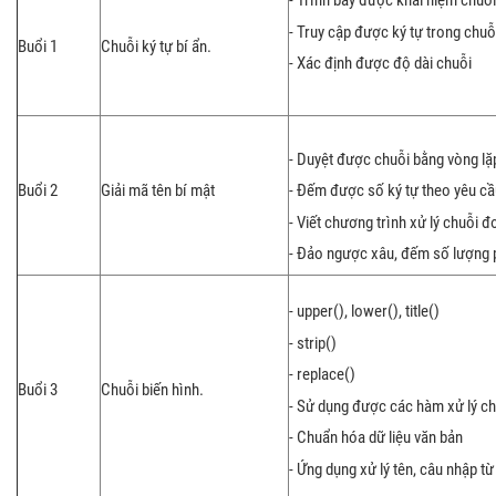
- Trình bày được khái niệm chuỗ
- Truy cập được ký tự trong chuỗ
Buổi 1
Chuỗi ký tự bí ẩn.
- Xác định được độ dài chuỗi
- Duyệt được chuỗi bằng vòng lặ
Buổi 2
Giải mã tên bí mật
- Đếm được số ký tự theo yêu cầ
- Viết chương trình xử lý chuỗi đ
- Đảo ngược xâu, đếm số lượng 
- upper(), lower(), title()
- strip()
- replace()
Buổi 3
Chuỗi biến hình.
- Sử dụng được các hàm xử lý ch
- Chuẩn hóa dữ liệu văn bản
- Ứng dụng xử lý tên, câu nhập t