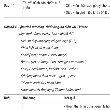
Thuyết trình sản phẩm cuối
Buổi 14
- Giáo viên nhận xét, góp ý cho 
khóa.
- Giáo viên giới thiệu khóa 04 lập
Cấp độ
4
.
Lập trình mở rộng, thiết kế giao diện với Tkinter.
Mục đích: Sau Level 4, học sinh có thể:
- Hiểu tư duy ứng dụng có giao diện (GUI)
- Phân biệt và sử dụng đúng:
- Label (text / image / text+image)
- Button (text / image / text+image + command)
- Entry, Checkbutton, Radiobutton, Listbox
- Sử dụng thành thạo pack – grid – place
- Tổ chức code GUI bằng hàm
- Hoàn thiện 01 ứng dụng Tkinter hoàn chỉnh
Buổi
Nội dung
Kết quả
- Hoàn thành lại dự án quản lý họ