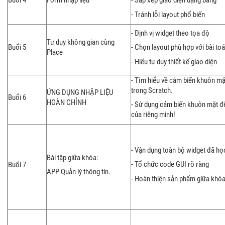
- Sắp xếp giao diện dạng bảng
- Tránh lỗi layout phổ biến
- Định vị widget theo tọa độ
Tư duy không gian cùng
Buổi 5
- Chọn layout phù hợp với bài to
Place
- Hiểu tư duy thiết kế giao diện
- Tìm hiểu về cảm biến khuôn mặ
trong Scratch.
ỨNG DỤNG NHẬP LIỆU
Buổi 6
HOÀN CHỈNH
- Sử dụng cảm biến khuôn mặt đ
của riêng minh!
- Vận dụng toàn bộ widget đã họ
Bài tập giữa khóa:
- Tổ chức code GUI rõ ràng
Buổi 7
APP Quản lý thông tin.
- Hoàn thiện sản phẩm giữa khó