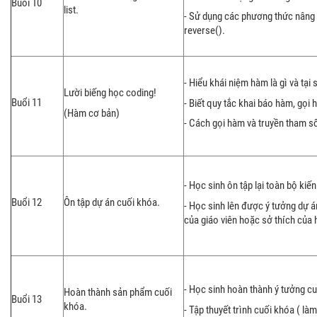
Buổi 10
list.
- Sử dụng các phương thức nâng ca
reverse().
- Hiểu khái niệm hàm là gì và tạ
Lười biếng học coding!
Buổi 11
- Biết quy tắc khai báo hàm, gọi
(Hàm cơ bản)
- Cách gọi hàm và truyền tham s
- Học sinh ôn tập lại toàn bộ ki
Buổi 12
Ôn tập dự án cuối khóa.
- Học sinh lên được ý tưởng dự 
của giáo viên hoặc sở thích của 
- Học sinh hoàn thành ý tưởng c
Hoàn thành sản phẩm cuối
Buổi 13
khóa.
- Tập thuyết trình cuối khóa ( làm