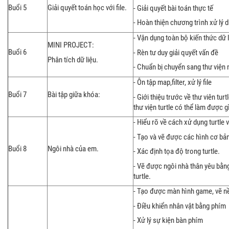
Buổi 5
Giải quyết toán học với file.
- Giải quyết bài toán thực tế
- Hoàn thiện chương trình xử lý d
- Vận dụng toàn bộ kiến thức dữ l
MINI PROJECT:
Buổi 6
- Rèn tư duy giải quyết vấn đề
Phân tích dữ liệu.
- Chuẩn bị chuyển sang thư viện
- Ôn tập map,filter, xử lý file
Buổi 7
Bài tập giữa khóa:
- Giới thiệu trước về thư viên tur
thư viện turtle có thể làm được g
- Hiểu rõ về cách xử dụng turtle
- Tạo và vẽ được các hình cơ bản 
Buổi 8
Ngôi nhà của em.
- Xác định tọa độ trong turtle.
- Vẽ được ngôi nhà thân yêu bằn
turtle.
- Tạo được màn hình game, vẽ nề
- Điều khiển nhân vật bằng phím
- Xử lý sự kiện bàn phím