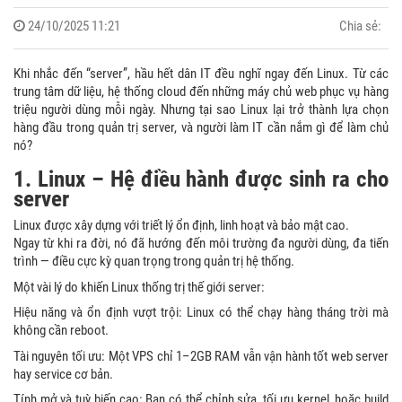
24/10/2025 11:21
Chia sẻ:
Khi nhắc đến “server”, hầu hết dân IT đều nghĩ ngay đến Linux. Từ các
trung tâm dữ liệu, hệ thống cloud đến những máy chủ web phục vụ hàng
triệu người dùng mỗi ngày. Nhưng tại sao Linux lại trở thành lựa chọn
hàng đầu trong quản trị server, và người làm IT cần nắm gì để làm chủ
nó?
1. Linux – Hệ điều hành được sinh ra cho
server
Linux được xây dựng với triết lý ổn định, linh hoạt và bảo mật cao.
Ngay từ khi ra đời, nó đã hướng đến môi trường đa người dùng, đa tiến
trình — điều cực kỳ quan trọng trong quản trị hệ thống.
Một vài lý do khiến Linux thống trị thế giới server:
Hiệu năng và ổn định vượt trội: Linux có thể chạy hàng tháng trời mà
không cần reboot.
Tài nguyên tối ưu: Một VPS chỉ 1–2GB RAM vẫn vận hành tốt web server
hay service cơ bản.
Tính mở và tuỳ biến cao: Bạn có thể chỉnh sửa, tối ưu kernel, hoặc build