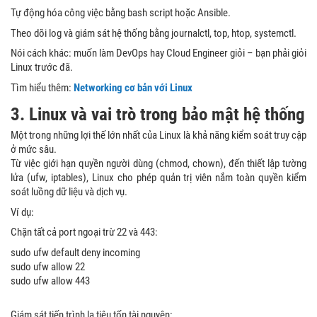
Tự động hóa công việc bằng bash script hoặc Ansible.
Theo dõi log và giám sát hệ thống bằng journalctl, top, htop, systemctl.
Nói cách khác: muốn làm DevOps hay Cloud Engineer giỏi – bạn phải giỏi
Linux trước đã.
Tìm hiểu thêm:
Networking cơ bản với Linux
3. Linux và vai trò trong bảo mật hệ thống
Một trong những lợi thế lớn nhất của Linux là khả năng kiểm soát truy cập
ở mức sâu.
Từ việc giới hạn quyền người dùng (chmod, chown), đến thiết lập tường
lửa (ufw, iptables), Linux cho phép quản trị viên nắm toàn quyền kiểm
soát luồng dữ liệu và dịch vụ.
Ví dụ:
Chặn tất cả port ngoại trừ 22 và 443:
sudo ufw default deny incoming
sudo ufw allow 22
sudo ufw allow 443
Giám sát tiến trình lạ tiêu tốn tài nguyên: