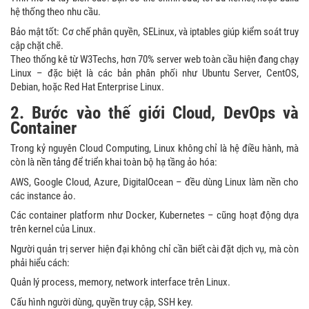
hệ thống theo nhu cầu.
Bảo mật tốt: Cơ chế phân quyền, SELinux, và iptables giúp kiểm soát truy
cập chặt chẽ.
Theo thống kê từ W3Techs, hơn 70% server web toàn cầu hiện đang chạy
Linux – đặc biệt là các bản phân phối như Ubuntu Server, CentOS,
Debian, hoặc Red Hat Enterprise Linux.
2. Bước vào thế giới Cloud, DevOps và
Container
Trong kỷ nguyên Cloud Computing, Linux không chỉ là hệ điều hành, mà
còn là nền tảng để triển khai toàn bộ hạ tầng ảo hóa:
AWS, Google Cloud, Azure, DigitalOcean – đều dùng Linux làm nền cho
các instance ảo.
Các container platform như Docker, Kubernetes – cũng hoạt động dựa
trên kernel của Linux.
Người quản trị server hiện đại không chỉ cần biết cài đặt dịch vụ, mà còn
phải hiểu cách:
Quản lý process, memory, network interface trên Linux.
Cấu hình người dùng, quyền truy cập, SSH key.