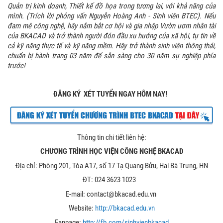
Quản trị kinh doanh, Thiết kế đồ họa trong tương lai, với khả năng của
mình. (Trích lời phỏng vấn Nguyễn Hoàng Anh - Sinh viên BTEC). Nếu
đam mê công nghệ, hãy nắm bắt cơ hội và gia nhập Vườn ươm nhân tài
của BKACAD và trở thành người đón đầu xu hướng của xã hội, tự tin về
cả kỹ năng thực tế và kỹ năng mềm. Hãy trở thành sinh viên thông thái,
chuẩn bị hành trang 03 năm để sẵn sàng cho 30 năm sự nghiệp phía
trước!
ĐĂNG KÝ XÉT TUYỂN NGAY HÔM NAY!
Thông tin chi tiết liên hệ:
CHƯƠNG TRÌNH HỌC VIỆN CÔNG NGHỆ BKACAD
Địa chỉ: Phòng 201, Tòa A17, số 17 Tạ Quang Bửu, Hai Bà Trưng, HN
ĐT: 024 3623 1023
E-mail: contact@bkacad.edu.vn
Website:
http://bkacad.edu.vn
Fanpage:
http://fb.com/sinhvienbkaca
d