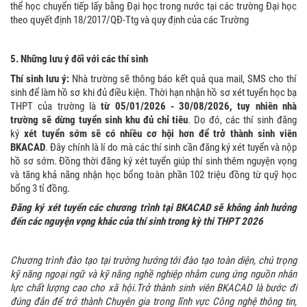
thể học chuyển tiếp lấy bằng Đại học trong nước tại các trường Đại học
theo quyết định 18/2017/QĐ-Ttg và quy định của các Trường
5. Những lưu ý đối với các thí sinh
Thí sinh lưu ý:
Nhà trường sẽ thông báo kết quả qua mail, SMS cho thí
sinh để làm hồ sơ khi đủ điều kiện. Thời hạn nhận hồ sơ xét tuyển học bạ
THPT của trường là
từ 05/01/2026 - 30/08/2026, tuy nhiên nhà
trường sẽ dừng tuyển sinh khu đủ chỉ tiêu
. Do đó, các thí sinh đăng
ký
xét tuyển sớm
sẽ có nhiều cơ hội hơn để trở thành sinh viên
BKACAD
. Đây chính là lí do mà các thí sinh cần đăng ký xét tuyển và nộp
hồ sơ sớm. Đồng thời đăng ký xét tuyển giúp thí sinh thêm nguyện vọng
và tăng khả năng nhận học bổng toàn phần 102 triệu đồng từ quỹ học
bổng 3 tỉ đồng.
Đăng ký xét tuyển các chương trình tại BKACAD sẽ không ảnh hưởng
đến các nguyện vọng khác của thí sinh trong kỳ thi THPT 2026
Chương trình đào tạo tại trường hướng tới đào tạo toàn diện, chú trọng
kỹ năng ngoại ngữ và kỹ năng nghề nghiệp nhằm cung ứng nguồn nhân
lực chất lượng cao cho xã hội.Trở thành sinh viên BKACAD là bước đi
đúng đắn để trở thành Chuyên gia trong lĩnh vực Công nghệ thông tin,