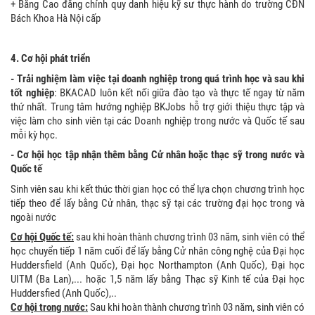
+ Bằng Cao đẳng chính quy danh hiệu kỹ sư thực hành do trường CĐN
Bách Khoa Hà Nội cấp
4. Cơ hội phát triển
- Trải nghiệm làm việc tại doanh nghiệp trong quá trình học và sau khi
tốt nghiệp
: BKACAD luôn kết nối giữa đào tạo và thực tế ngay từ năm
thứ nhất. Trung tâm hướng nghiệp BKJobs hỗ trợ giới thiệu thực tập và
việc làm cho sinh viên tại các Doanh nghiệp trong nước và Quốc tế sau
mỗi kỳ học.
- Cơ hội học tập nhận thêm bằng Cử nhân hoặc thạc sỹ trong nước và
Quốc tế
Sinh viên sau khi kết thúc thời gian học có thể lựa chọn chương trình học
tiếp theo để lấy bằng Cử nhân, thạc sỹ tại các trường đại học trong và
ngoài nước
Cơ hội Quốc tế:
sau khi hoàn thành chương trình 03 năm, sinh viên có thể
học chuyển tiếp 1 năm cuối để lấy bằng Cử nhân công nghệ của Đại học
Huddersfield (Anh Quốc), Đại học Northampton (Anh Quốc), Đại học
UITM (Ba Lan),... hoặc 1,5 năm lấy bằng Thạc sỹ Kinh tế của Đại học
Huddersfied (Anh Quốc),..
Cơ hội trong nước:
Sau khi hoàn thành chương trình 03 năm, sinh viên có