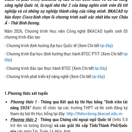
công nghệ Quốc tế, là ngôi nhà thứ 2 của hàng nghìn sinh viên đã tốt
nghiệp và có những sự nghiệp thành công của riêng mình. BKACAD tự
hào được Cisco bình chọn là chương trình xuất sắc nhất khu vực Châu
Á - Thái Bình Dương.
Năm 2026, Chương trình Học viện Công nghệ BKACAD tuyển sinh 03
chương trình đào tạo
- Chương trình định hướng đại học Quốc tế (Xem Chi tiết
tại đây
)
- Chương trình Đại học định hướng thực hành BTEC PTIT (Xem Chi tiết
tại
đây
)
- Chương trình đào tạo thực hành BTEC (Xem Chi tiết
tại đây
)
- Chương trình phát triển kỹ năng nghề (Xem Chi tiết
tại đây
)
1.Phương thức xét tuyển
Phương thức 1
-
Thông qua Kết quả kỳ thi Học bổng "Sinh viên tài
năng 2026"
được tổ chức tại các trường THPT và thí sinh đăng ký
tham dự bài thi Học bổng tại đây:
http://thihocbong.bkacad.edu.vn
Phương thức 2
-
Thông qua Chứng chỉ ngoại ngữ Quốc tế
(Ielts 5.0
trở lên và tương đương)
và các giải thi cấp Tỉnh/Thành Phố/Quốc
gia
các môn Tin, Toán, Lý, Hóa, Anh.