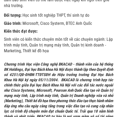
nhà trường.
Đối tượng:
Học sinh tốt nghiệp THPT, thí sinh tự do
Giáo trình:
Microsoft, Cisco Systerm, BTEC Anh Quốc
Kiến thức đạt được:
Sinh viên có kiến thức chuyên môn tốt về các chuyên ngành: Lập
trình máy tính, Quản trị mạng máy tính, Quản trị kinh doanh -
Marketing, Thiết kế đồ họa
Chương trình Học viện Công nghệ BKACAD - thành viên của hệ thống
BK Holdings, Đại học Bách khoa Hà Nội được thành lập theo Quyết định
số 4251/QĐ-ĐHBK-TTĐTSĐH do Hiệu trưởng trường Đại Học Bách
Khoa Hà Nội ký ngày 05/11/2004. BKACAD là chương trình hợp tác
chính thức giữa Đại học Bách Khoa Hà Nội với các đối tác nước ngoài
như Cisco Systems, Microsoft, Pearson Anh Quốc đào tạo về Quản trị
mạng máy tính, Lập trình máy tính, Quản trị Doanh nghiệp vừa và nhỏ
(Marketing), Thiết kế đồ họa theo phương thức đào tạo thực hành nhằm
đáp ứng nhu cầu ngày càng tăng trong việc đào tạo và cung cấp nhân
lực có trình độ chuyên môn đạt chuẩn Quốc tế. Trải qua 18 năm hình
thành và phát triển, BKACAD tự hào là nơi ươm mầm vô số tài năng