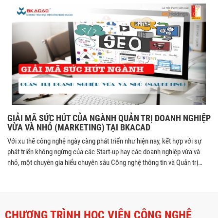
thế & lợi ích phát triển chung cho toàn tổ chức. Mục tiêu của mô hình
DevOps là tăng khả năng cung cấp sản phẩm với tốc độ nhanh nhất, giảm
thiểu những yếu tố kém hiệu quả, cải thiện sự hài lòng và chất lượng dịch
vụ đối với khách hàng và trên hết là tăng cường độ tin cậy đối với các sản
phẩm dịch vụ phần mềm.
GIẢI MÃ SỨC HÚT CỦA NGÀNH QUẢN TRỊ DOANH NGHIỆP
VỪA VÀ NHỎ (MARKETING) TẠI BKACAD
Với xu thế công nghệ ngày càng phát triển như hiện nay, kết hợp với sự
phát triển không ngừng của các Start-up hay các doanh nghiệp vừa và
nhỏ, một chuyên gia hiểu chuyên sâu Công nghệ thông tin và Quản trị
kinh doanh đang cực kỳ khan hiếm nhân lực, đặc biệt là nguồn nhân lực
chất lượng cao
CHƯƠNG TRÌNH HỌC VIỆN CÔNG NGHỆ