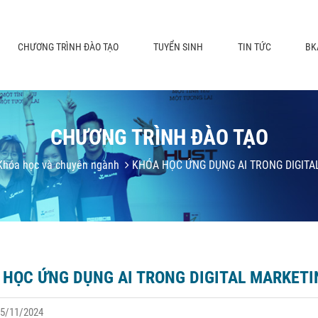
CHƯƠNG TRÌNH ĐÀO TẠO
TUYỂN SINH
TIN TỨC
BK
CHƯƠNG TRÌNH ĐÀO TẠO
hóa học và chuyên ngành
KHÓA HỌC ỨNG DỤNG AI TRONG DIGITA
 HỌC ỨNG DỤNG AI TRONG DIGITAL MARKETI
05/11/2024