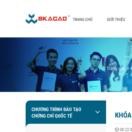
TRANG CHỦ
GIỚI THIỆU
Trang chủ
K
CHƯƠNG TRÌNH ĐÀO TẠO
KHÓA
CHỨNG CHỈ QUỐC TẾ
08:22 