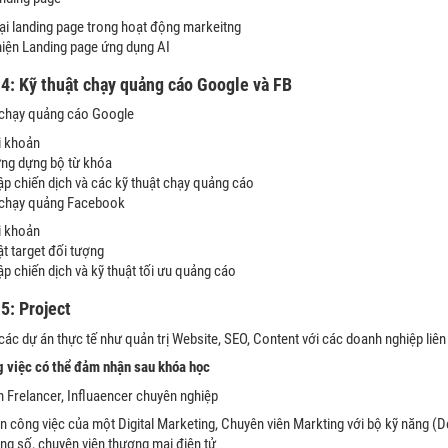
ại landing page trong hoạt động markeitng
iện Landing page ứng dụng AI
4: Kỹ thuật chạy quảng cáo Google và FB
t chạy quảng cáo Google
i khoản
ng dựng bộ từ khóa
lập chiến dịch và các kỹ thuật chạy quảng cáo
t chạy quảng Facebook
i khoản
ật target đối tượng
lập chiến dịch và kỹ thuật tối ưu quảng cáo
e
5
: Project
các dự án thực tế như quản trị Website, SEO, Content với các doanh nghiệp liê
ng việc có thể đảm nhận sau khóa học
h Frelancer, Influaencer chuyên nghiệp
n công việc của một Digital Marketing, Chuyên viên Markting với bộ kỹ năng (D
ng số, chuyên viên thương mại điện tử