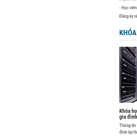
- Học viê
Đăng ký nh
KHÓA
Khóa họ
gia đìn
Thông tin
đình tại 