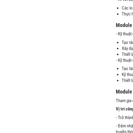
Các lo
Thực h
Module
- Kỹ thuậ
Tạo tà
Xây dự
Thiết 
- Kỹ thuậ
Tạo tà
Kỹ thu
Thiết 
Modul
Tham gia 
Vị trí cô
- Trở thàn
- Đảm nhậ
truyền thô