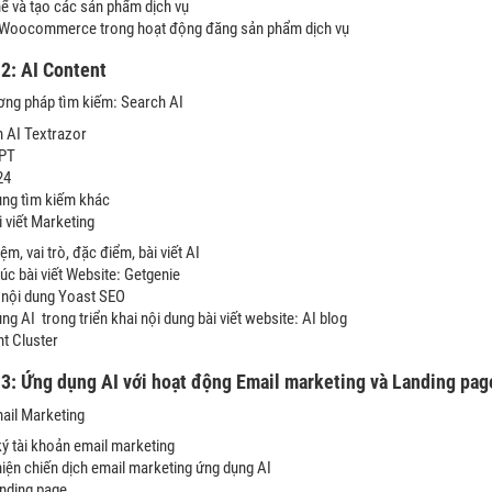
ể và tạo các sản phẩm dịch vụ
i Woocommerce trong hoạt động đăng sản phẩm dịch vụ
2: AI Content
ơng pháp tìm kiếm: Search AI
 AI Textrazor
PT
24
̣ng tìm kiếm khác
̀i viết Marketing
m, vai trò, đặc điểm, bài viết AI
úc bài viết Website: Getgenie
 nội dung Yoast SEO
̣ng AI trong triển khai nội dung bài viết website: AI blog
t Cluster
e
3
: Ứng dụng AI với hoạt động Email marketing và
L
anding pa
Email Marketing
́ tài khoản email marketing
iện chiến dịch email marketing ứng dụng AI
Landing page