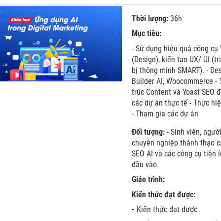
Thời lượng:
36h
Mục tiêu:
- Sử dụng hiệu quả công cụ
(Design), kiến tạo UX/ UI (
bị thông minh SMART). - Des
Builder AI, Woocommerce - 
trúc Content và Yoast SEO để
các dự án thực tế - Thực h
- Tham gia các dự án
Đối tượng:
- Sinh viên, ngư
chuyên nghiệp thành thạo cá
SEO AI và các công cụ tiện 
đầu vào.
Giáo trình:
Kiến thức đạt được:
-
Kiến thức đạt được