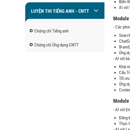
Biến th
AI vớ
LUYỆN THI TIẾNG ANH - CNTT
Module 
- Các phư
Chứng chỉ Tiếng anh
Search
ChatG
Chứng chỉ Ứng dụng CNTT
Brand
Ứng du
- AI với ba
Khái niệ
Cấu Tr
Tối ưu
Ứng du
Conten
Modul
- AI với 
Đăng ky
Thực h
- AI với 