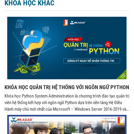
KHÓA HỌC KHÁC
KHÓA HỌC QUẢN TRỊ HỆ THỐNG VỚI NGÔN NGỮ PYTHON
Khóa học Python System Administration là chương trình đào tạo quản trị
viên hệ thống kết hợp với ngôn ngữ Python dựa trên nền tảng Hệ Điều
Hành máy chủ mới nhất của Microsoft – Windows Server 2016-2019 và
Linux. Sau khi kết thúc khóa học, học viên có thể triển khai, quản trị các
công cụ và dịch vụ trên 2 hệ điều hành kết hợp hợp với ngôn ngữ Python.